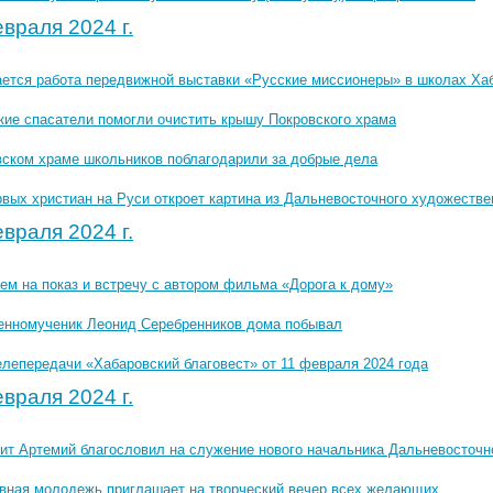
враля 2024 г.
ется работа передвижной выставки «Русские миссионеры» в школах Ха
кие спасатели помогли очистить крышу Покровского храма
вском храме школьников поблагодарили за добрые дела
вых христиан на Руси откроет картина из Дальневосточного художестве
враля 2024 г.
ем на показ и встречу с автором фильма «Дорога к дому»
енномученик Леонид Серебренников дома побывал
елепередачи «Хабаровский благовест» от 11 февраля 2024 года
враля 2024 г.
ит Артемий благословил на служение нового начальника Дальневосточн
вная молодежь приглашает на творческий вечер всех желающих