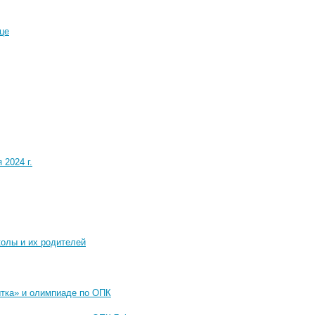
це
2024 г.
колы и их родителей
ытка» и олимпиаде по ОПК