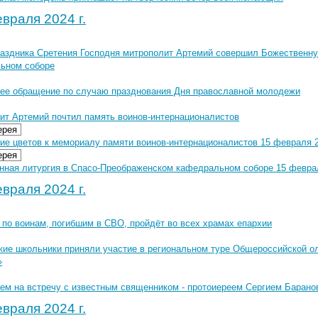
враля 2024 г.
раздника Сретения Господня митрополит Артемий совершил Божественн
ьном соборе
ее обращение по случаю празднования Дня православной молодежи
ит Артемий почтил память воинов-интернационалистов
ерея
ие цветов к мемориалу памяти воинов-интернационалистов 15 февраля 2
ерея
нная литургия в Спасо-Преображенском кафедральном соборе 15 феврал
враля 2024 г.
 по воинам, погибшим в СВО, пройдёт во всех храмах епархии
кие школьники приняли участие в региональном туре Общероссийской 
»
ем на встречу с известным священником - протоиереем Сергием Баран
враля 2024 г.