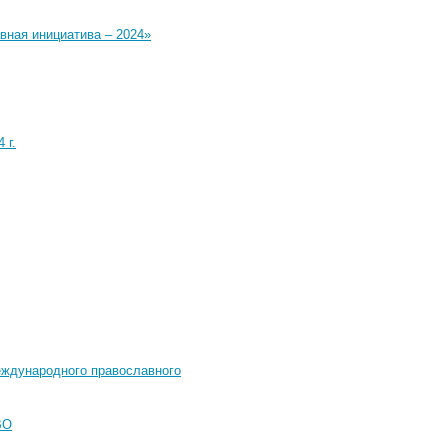
вная инициатива – 2024»
 г.
еждународного православного
ВО