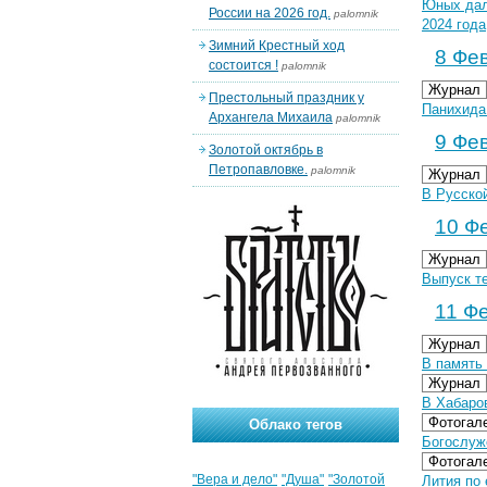
Юных дал
России на 2026 год.
palomnik
2024 года
Зимний Крестный ход
8 Фев
состоится !
palomnik
Журнал
Престольный праздник у
Панихида
Архангела Михаила
palomnik
9 Фев
Золотой октябрь в
Петропавловке.
palomnik
Журнал
В Русско
10 Фе
Журнал
Выпуск т
11 Фе
Журнал
В память 
Журнал
В Хабаро
Фотогал
Облако тегов
Богослуж
Фотогал
"Вера и дело"
"Душа"
"Золотой
Лития по 