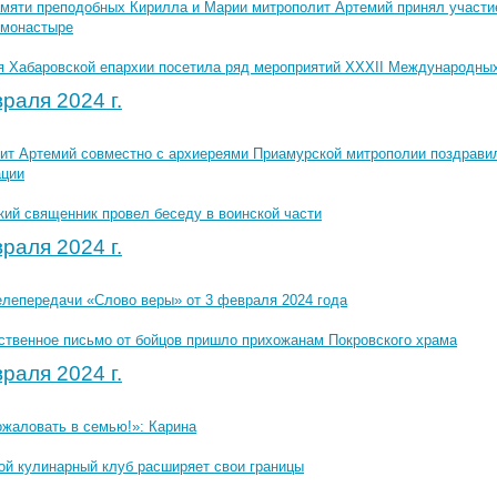
амяти преподобных Кирилла и Марии митрополит Артемий принял участи
 монастыре
я Хабаровской епархии посетила ряд мероприятий XXXII Международных
раля 2024 г.
ит Артемий совместно с архиереями Приамурской митрополии поздравил
ации
кий священник провел беседу в воинской части
раля 2024 г.
елепередачи «Слово веры» от 3 февраля 2024 года
ственное письмо от бойцов пришло прихожанам Покровского храма
раля 2024 г.
ожаловать в семью!»: Карина
ой кулинарный клуб расширяет свои границы