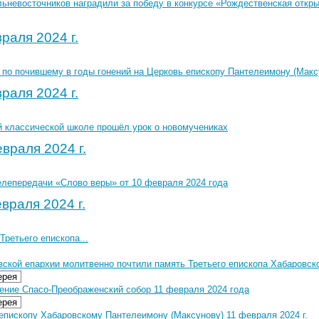
ьневосточников наградили за победу в конкурсе «Рождественская откр
раля 2024 г.
 по почившему в годы гонений на Церковь епископу Пантелеимону (Макс
раля 2024 г.
й классической школе прошёл урок о новомучениках
враля 2024 г.
елепередачи «Слово веры» от 10 февраля 2024 года
враля 2024 г.
Третьего епископа...
вской епархии молитвенно почтили память Третьего епископа Хабаровск
ерея
ение Спасо-Преображенский собор 11 февраля 2024 года
ерея
епископу Хабаровскому Пантелеимону (Максунову) 11 февраля 2024 г.