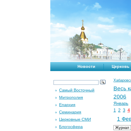
Новости
Церковь
Хабаровс
Весь 
Самый Восточный
2006
Митрополия
Январь
Епархия
1
2
3
4
Семинария
1 Фев
Церковные СМИ
Блогосфера
Журнал