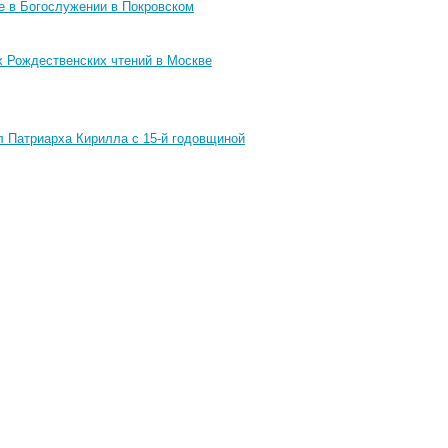
е в Богослужении в Покровском
 Рождественских чтений в Москве
 Патриарха Кирилла с 15-й годовщиной