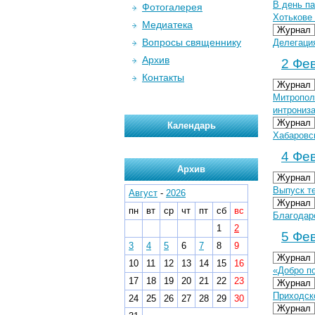
В день п
Фотогалерея
Хотькове
Медиатека
Журнал
Вопросы священнику
Делегаци
Архив
2 Фев
Контакты
Журнал
Митропол
интрониз
Журнал
Календарь
Хабаровс
4 Фев
Архив
Журнал
Выпуск т
Август
-
2026
Журнал
пн
вт
ср
чт
пт
сб
вс
Благодар
1
2
5 Фев
3
4
5
6
7
8
9
Журнал
10
11
12
13
14
15
16
«Добро п
17
18
19
20
21
22
23
Журнал
Приходск
24
25
26
27
28
29
30
Журнал