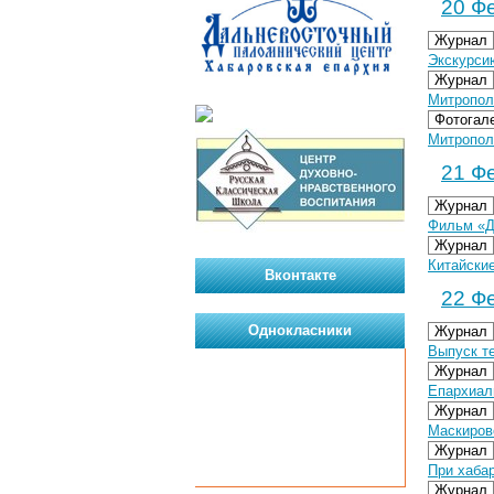
20 Фе
Журнал
Экскурси
Журнал
Митропол
Фотогал
Митрополи
21 Фе
Журнал
Фильм «Д
Журнал
Китайски
Вконтакте
22 Фе
Однокласники
Журнал
Выпуск т
Журнал
Епархиал
Журнал
Маскиров
Журнал
При хаба
Журнал