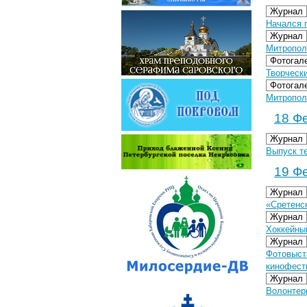
Журнал
Начался 
Журнал
Митропол
Фотогал
Творческ
Фотогал
Митрополи
18 Фе
Журнал
Выпуск т
19 Фе
Журнал
«Сретенс
Журнал
Хоккейны
Журнал
Фотовыст
кинофест
Журнал
Волонтер