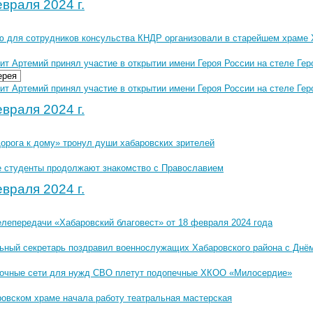
враля 2024 г.
ю для сотрудников консульства КНДР организовали в старейшем храме 
ит Артемий принял участие в открытии имени Героя России на стеле Гер
ерея
т Артемий принял участие в открытии имени Героя России на стеле Гер
враля 2024 г.
орога к дому» тронул души хабаровских зрителей
е студенты продолжают знакомство с Православием
враля 2024 г.
елепередачи «Хабаровский благовест» от 18 февраля 2024 года
ьный секретарь поздравил военнослужащих Хабаровского района с Днё
очные сети для нужд СВО плетут подопечные ХКОО «Милосердие»
ровском храме начала работу театральная мастерская