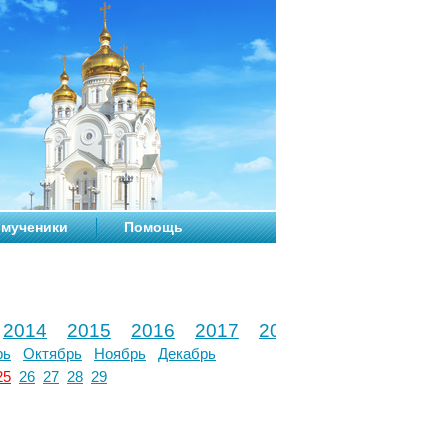
мученики
Помощь
2014
2015
2016
2017
2018
2019
2020
рь
Октябрь
Ноябрь
Декабрь
25
26
27
28
29