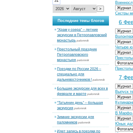
31
Военносл
Журнал
>
Сестры м
Последние темы блогов
6 Фев
“Храм у озера” – летние
Журнал
экскурсии в Петропавловский
Волонтер
монастырь
palomnik
Журнал
Четыре ю
Престольный праздник
Журнал
Петропавловского
Престоль
монастыря
palomnik
Фотогал
Престоль
Поездки по России 2026 –
специально для
7 Фев
дальневосточников !
palomnik
Журнал
Большие экскурсии для всех в
Выпуск т
феврале и марте
palomnik
Журнал
Кулинарн
“Татьянин день” – большая
Журнал
экскурсия
palomnik
В Марфо-
Зимние экскурсии для
Журнал
паломников
palomnik
Юных дал
Фотогал
Идет запись в поездки по