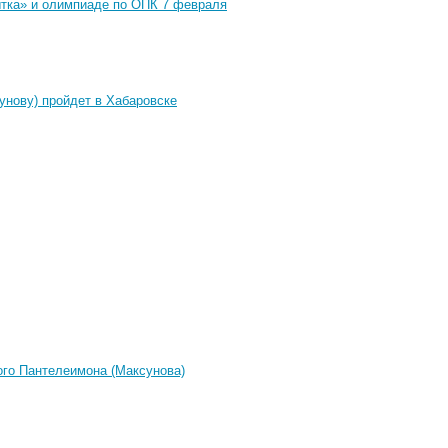
ытка» и олимпиаде по ОПК 7 февраля
унову) пройдет в Хабаровске
ого Пантелеимона (Максунова)