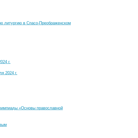
ую литургию в Спасо-Преображенском
024 г.
я 2024 г.
олимпиады «Основы православной
овым