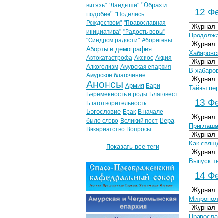
"Образ и
витязь"
"Ландыши"
12 Фе
подобие"
"Поделись
Рождеством"
"Православная
Журнал
инициатива"
"Радость веры"
Продолжа
"Синдром радости"
Аборигены
Журнал
Аборты и демография
Хабаровс
Автокатастрофа
Аксиос
Акция
Журнал
Алкоголизм
Амурская епархия
В хабаро
Амурское благочиние
Журнал
Анонсы
Армия
Бари
Тайны пер
Беременность и роды
Благовест
13 Фе
Благотворительность
Богословие
Брак
В начале
Журнал
Вера
было слово
Великий пост
Приглаша
Викариатство
Вопросы
Журнал
Как свящ
Показать все теги
Журнал
Выпуск т
14 Фе
Журнал
Митропол
Журнал
Правосла