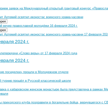
прием заявок на Международный открытый грантовый конкурс «Правосла
ит Артемий освятил иконостас воинского храма-часовни
ерея
ий вечер православной молодёжи 16 февраля 2024 г.
ерея
т Артемий освятил иконостас воинского храма-часовни 17 февраля 2024
враля 2024 г.
елепередачи «Слово веры» от 17 февраля 2024 года
враля 2024 г.
кие посиделки» прошли в Молодежном отделе
й турнир прошёл в Русской классической школе
авка о хабаровском женском монастыре была представлена в рамках М
иваля
ы приходского клуба поздравили в богадельне бойца, вернувшегося с С