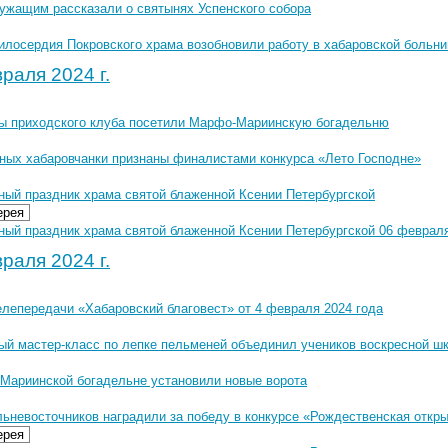
ужащим рассказали о святынях Успенского собора
илосердия Покровского храма возобновили работу в хабаровской больни
раля 2024 г.
ы приходского клуба посетили Марфо-Мариинскую богадельню
ных хабаровчанки признаны финалистами конкурса «Лето Господне»
ный праздник храма святой блаженной Ксении Петербургской
ерея
ный праздник храма святой блаженной Ксении Петербургской 06 февраля 
раля 2024 г.
елепередачи «Хабаровский благовест» от 4 февраля 2024 года
ый мастер-класс по лепке пельменей объединил учеников воскресной ш
Мариинской богадельне установили новые ворота
ьневосточников наградили за победу в конкурсе «Рождественская откр
ерея