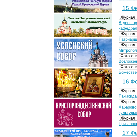
15 Фе
Журнал
В день п
кафедрал
Журнал
Патриарш
Журнал
Митропол
Фотогал
Возложен
Фотогал
Божестве
16 Фе
Журнал
Панихида
Журнал
Хабаровс
культуры
Журнал
Приглаша
17 Фе