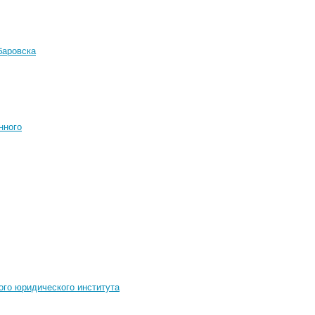
баровска
нного
ого юридического института