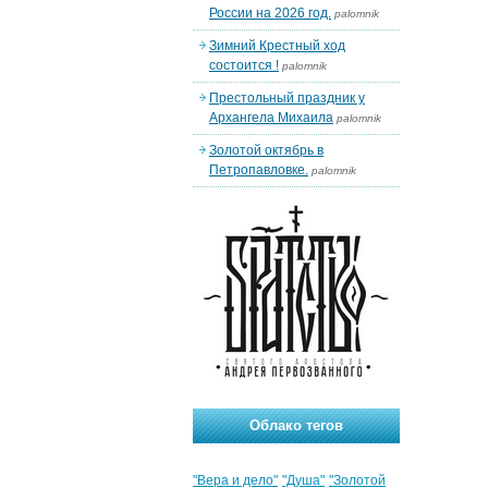
России на 2026 год.
palomnik
Зимний Крестный ход
состоится !
palomnik
Престольный праздник у
Архангела Михаила
palomnik
Золотой октябрь в
Петропавловке.
palomnik
Облако тегов
"Вера и дело"
"Душа"
"Золотой