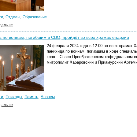
ти
,
Отделы
,
Образование
 дальше
 по воинам, погибшим в СВО, пройдёт во всех храмах епархии
24 февраля 2024 года в 12:00 во всех храмах 
панихида по воинам, погибшим в ходе специаль
края – Спасо-Преображенском кафедральном со
митрополит Хабаровский и Приамурский Артеми
ти
,
Приходы
,
Память
,
Анонсы
 дальше