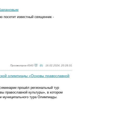
 Барановым
ю посетит известный священник -
Просмотров 4343
(0)
16.02.2024, 20:28:31
йской олимпиады «Основы православной
й семинарии прошёл региональный
тур
вы православной культуры»
, в котором
ли муниципального тура Олимпиады.