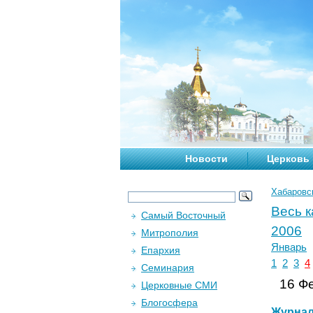
Новости
Церковь
Хабаровс
Весь 
Самый Восточный
2006
Митрополия
Январь
Епархия
1
2
3
4
Семинария
16 Фе
Церковные СМИ
Блогосфера
Журна