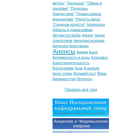
"Образ и
витязь"
"Ландыши"
подобие"
"Поделись
Рождеством"
"Православная
инициатива"
"Радость веры"
"Синдром радости"
Аборигены
Аборты и демография
Автокатастрофа
Аксиос
Акция
Алкоголизм
Амурская епархия
Амурское благочиние
Анонсы
Армия
Бари
Беременность и роды
Благовест
Благотворительность
Богословие
Брак
В начале
Вера
было слово
Великий пост
Викариатство
Вопросы
Показать все теги