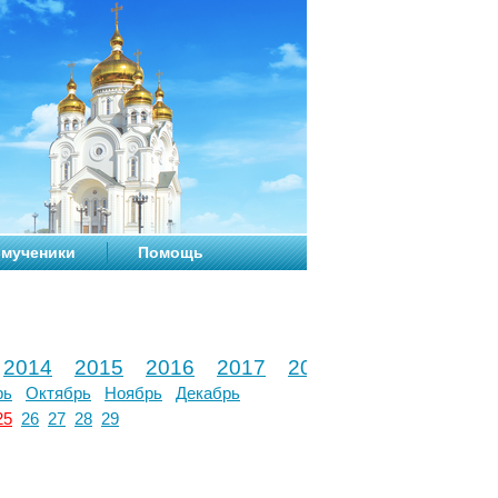
мученики
Помощь
2014
2015
2016
2017
2018
2019
2020
рь
Октябрь
Ноябрь
Декабрь
25
26
27
28
29