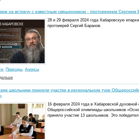
аем на встречу с известным священником - протоиереем Сергием
28 и 29 февраля 2024 года Хабаровскую епархи
протоиерей Сергий Баранов.
ти
,
Приходы
,
Анонсы
 дальше
ские школьники приняли участие в региональном туре Общеросси
»
16 февраля 2024 года в Хабаровской духовно
Общероссийской олимпиады школьников «Осно
приняло участие 13 школьников. Это победите