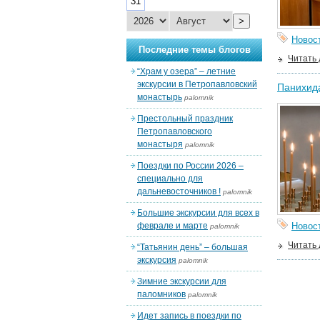
31
>
Новос
Последние темы блогов
Читать
“Храм у озера” – летние
экскурсии в Петропавловский
Панихида
монастырь
palomnik
Престольный праздник
Петропавловского
монастыря
palomnik
Поездки по России 2026 –
специально для
дальневосточников !
palomnik
Большие экскурсии для всех в
феврале и марте
Новос
palomnik
Читать
“Татьянин день” – большая
экскурсия
palomnik
Зимние экскурсии для
паломников
palomnik
Идет запись в поездки по