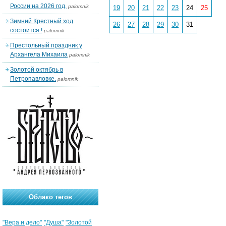
России на 2026 год.
palomnik
19
20
21
22
23
24
25
Зимний Крестный ход
26
27
28
29
30
31
состоится !
palomnik
Престольный праздник у
Архангела Михаила
palomnik
Золотой октябрь в
Петропавловке.
palomnik
Облако тегов
"Вера и дело"
"Душа"
"Золотой