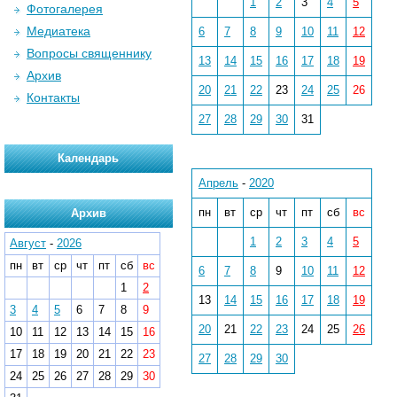
1
2
3
4
5
Фотогалерея
Медиатека
6
7
8
9
10
11
12
Вопросы священнику
13
14
15
16
17
18
19
Архив
20
21
22
23
24
25
26
Контакты
27
28
29
30
31
Календарь
Апрель
-
2020
пн
вт
ср
чт
пт
сб
вс
Архив
1
2
3
4
5
Август
-
2026
пн
вт
ср
чт
пт
сб
вс
6
7
8
9
10
11
12
1
2
13
14
15
16
17
18
19
3
4
5
6
7
8
9
20
21
22
23
24
25
26
10
11
12
13
14
15
16
17
18
19
20
21
22
23
27
28
29
30
24
25
26
27
28
29
30