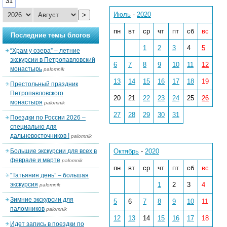
31
Июль
-
2020
>
пн
вт
ср
чт
пт
сб
вс
Последние темы блогов
1
2
3
4
5
“Храм у озера” – летние
экскурсии в Петропавловский
6
7
8
9
10
11
12
монастырь
palomnik
13
14
15
16
17
18
19
Престольный праздник
Петропавловского
20
21
22
23
24
25
26
монастыря
palomnik
27
28
29
30
31
Поездки по России 2026 –
специально для
дальневосточников !
palomnik
Большие экскурсии для всех в
Октябрь
-
2020
феврале и марте
palomnik
пн
вт
ср
чт
пт
сб
вс
“Татьянин день” – большая
экскурсия
1
2
3
4
palomnik
Зимние экскурсии для
5
6
7
8
9
10
11
паломников
palomnik
12
13
14
15
16
17
18
Идет запись в поездки по