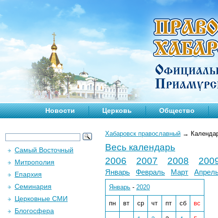
Новости
Церковь
Общество
Хабаровск православный
→
Календа
Весь календарь
Самый Восточный
2006
2007
2008
200
Митрополия
Январь
Февраль
Март
Апрел
Епархия
Семинария
Январь
-
2020
Церковные СМИ
пн
вт
ср
чт
пт
сб
вс
Блогосфера