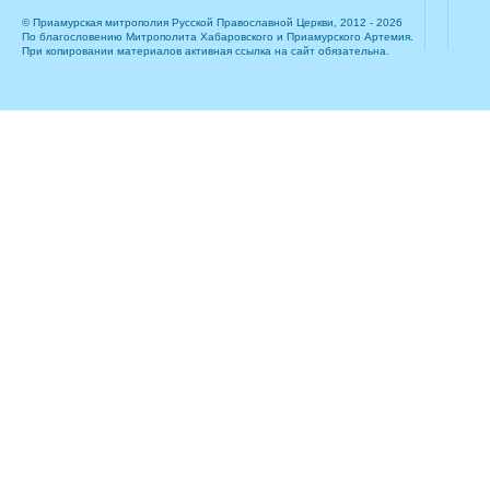
© Приамурская митрополия Русской Православной Церкви, 2012 - 2026
По благословению Митрополита Хабаровского и Приамурского Артемия.
При копировании материалов активная ссылка на сайт обязательна.