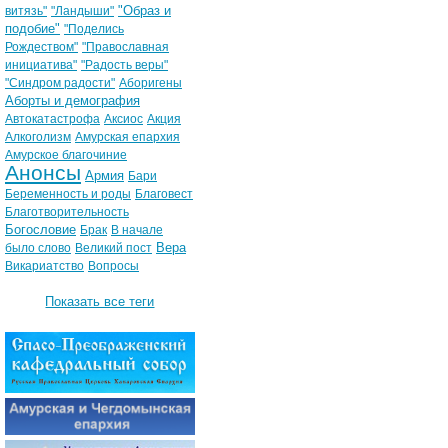
"Образ и
витязь"
"Ландыши"
подобие"
"Поделись
Рождеством"
"Православная
инициатива"
"Радость веры"
"Синдром радости"
Аборигены
Аборты и демография
Автокатастрофа
Аксиос
Акция
Алкоголизм
Амурская епархия
Амурское благочиние
Анонсы
Армия
Бари
Беременность и роды
Благовест
Благотворительность
Богословие
Брак
В начале
Вера
было слово
Великий пост
Викариатство
Вопросы
Показать все теги