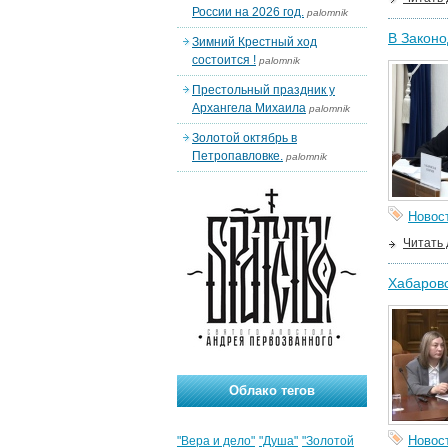
России на 2026 год.
palomnik
В Законо
Зимний Крестный ход
состоится !
palomnik
Престольный праздник у
Архангела Михаила
palomnik
Золотой октябрь в
Петропавловке.
palomnik
Новос
Читать
Хабаровс
Облако тегов
Новос
"Вера и дело"
"Душа"
"Золотой