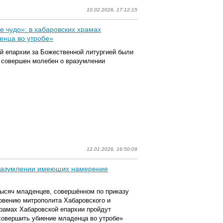
10.02.2026, 17:12:15
 чудо»: в хабаровских храмах
енца во утробе»
ой епархии за Божественной литургией были
 совершен молебен о вразумлении
12.01.2026, 16:50:09
вразумлении имеющих намерение
тысяч младенцев, совершённом по приказу
овению митрополита Хабаровского и
рамах Хабаровской епархии пройдут
овершить убиение младенца во утробе»