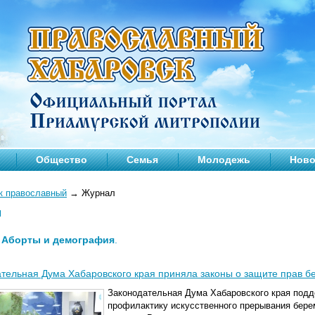
Общество
Семья
Молодежь
Ново
к православный
→
Журнал
л
—
Аборты и демография
.
тельная Дума Хабаровского края приняла законы о защите прав 
Законодательная Дума Хабаровского края подд
профилактику искусственного прерывания бере