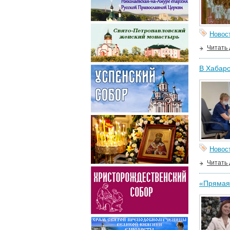
Новос
Читать
В Хабаро
Новос
Читать
«Прямая 