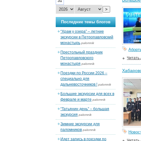
Большое 
31
>
Последние темы блогов
“Храм у озера” – летние
экскурсии в Петропавловский
монастырь
palomnik
Аборт
Престольный праздник
Петропавловского
Читать
монастыря
palomnik
Хабаров
Поездки по России 2026 –
специально для
дальневосточников !
palomnik
Большие экскурсии для всех в
феврале и марте
palomnik
“Татьянин день” – большая
экскурсия
palomnik
Зимние экскурсии для
паломников
palomnik
Новос
Идет запись в поездки по
Читать