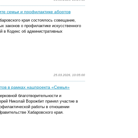
ите семьи и профилактике абортов
баровского края состоялось совещание,
х законов о профилактике искусственного
й в Кодекс об административных
25.03.2026, 10:05:00
тов в рамках нацпроекта «Семья»
ерковной благотворительности и
рей Николай Ворожбит принял участие в
офилактической работы в отношении
равительстве Хабаровского края.