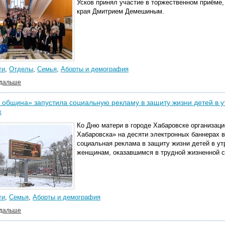
Усков принял участие в торжественном приёме,
края Дмитрием Демешиным.
ти
,
Отделы
,
Семья
,
Аборты и демография
 дальше
 община» запустила социальную рекламу в защиту жизни детей в у
х
Ко Дню матери в городе Хабаровске организац
Хабаровска»
на десяти электронных баннерах в
социальная реклама в защиту жизни детей в у
женщинам, оказавшимся в трудной жизненной с
ти
,
Семья
,
Аборты и демография
 дальше