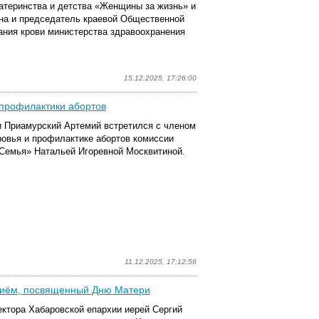
атеринства и детства «Женщины за жизнь» и
на
и председатель краевой Общественной
ания крови министерства здравоохранения
15.12.2025, 17:26:00
 профилактики абортов
 и Приамурский Артемий встретился с членом
ровья и профилактике абортов комиссии
Семья» Натальей Игоревной Москвитиной.
11.12.2025, 17:12:56
приём, посвященный Дню Матери
ектора Хабаровской епархии иерей Сергий