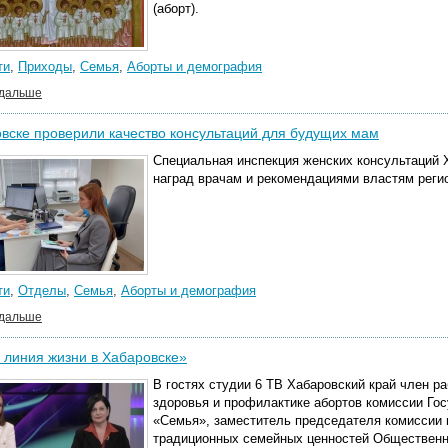
(аборт).
ти
,
Приходы
,
Семья
,
Аборты и демография
 дальше
вске проверили качество консультаций для будущих мам
Специальная инспекция женских консультаций 
наград врачам и рекомендациями властям реги
ти
,
Отделы
,
Семья
,
Аборты и демография
 дальше
линия жизни в Хабаровске»
В гостях студии 6 ТВ Хабаровский край член р
здоровья и профилактике абортов комиссии Го
«Семья», заместитель председателя комиссии 
традиционных семейных ценностей Общественн