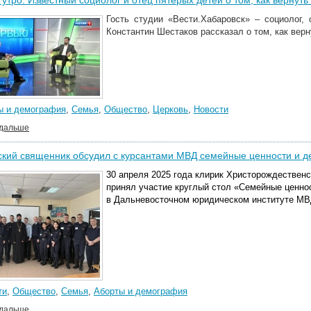
утро. Известный социолог и отец пятерых детей о том, как вернут
Гость студии «Вести.Хабаровск» – социолог,
Константин Шестаков рассказал о том, как вер
ы и демография
,
Семья
,
Общество
,
Церковь
,
Новости
 дальше
ский священник обсудил с курсантами МВД семейные ценности и 
30 апреля 2025 года
клирик Христорождественс
принял участие
круглый стол «Семейные ценно
в Дальневосточном юридическом институте МВ
ти
,
Общество
,
Семья
,
Аборты и демография
 дальше