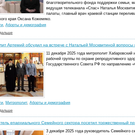
благотворительного фонда поддержки семьи, м
ведущая телеканала «Спас»
Наталья Москвити
палаты, главный врач краевой станции перелив
кого края
Оксана Кожемяко.
ти
,
Аборты и демография
 дальше
ит Артемий обсудил на встрече с Натальей Москвитиной вопросы
11 декабря 2025 года митрополит Хабаровский
рабочей группы по охране репродуктивного здо
Государственного Совета РФ по направлению «
ти
,
Митрополит
,
Аборты и демография
 дальше
тель епархиального Семейного сектора посетил торжественный 
3 декабря 2025 года руководитель Семейного с