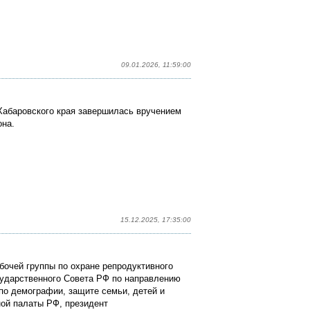
09.01.2026, 11:59:00
Хабаровского края завершилась вручением
она.
15.12.2025, 17:35:00
абочей группы по охране репродуктивного
сударственного Совета РФ по направлению
по демографии, защите семьи, детей и
ой палаты РФ, президент