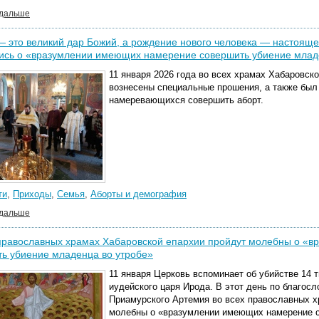
 дальше
 это великий дар Божий, а рождение нового человека — настоящее
ись о «вразумлении имеющих намерение совершить убиение млад
11 января 2026 года во всех храмах Хабаровск
вознесены специальные прошения, а также был
намеревающихся совершить аборт.
ти
,
Приходы
,
Семья
,
Аборты и демография
 дальше
 православных храмах Хабаровской епархии пройдут молебны о «
ь убиение младенца во утробе»
11 января Церковь вспоминает об убийстве 14 
иудейского царя Ирода. В этот день
по благосл
Приамурского Артемия
во всех православных х
молебны о «вразумлении имеющих намерение с