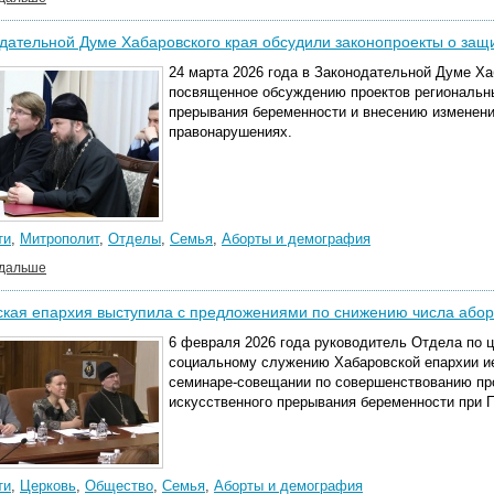
дательной Думе Хабаровского края обсудили законопроекты о защ
24 марта 2026 года в Законодательной Думе Ха
посвященное обсуждению проектов региональны
прерывания беременности и внесению изменени
правонарушениях.
ти
,
Митрополит
,
Отделы
,
Семья
,
Аборты и демография
 дальше
кая епархия выступила с предложениями по снижению числа абор
6 февраля 2026 года руководитель Отдела по ц
социальному служению Хабаровской епархии ие
семинаре-совещании по совершенствованию пр
искусственного прерывания беременности при П
ти
,
Церковь
,
Общество
,
Семья
,
Аборты и демография