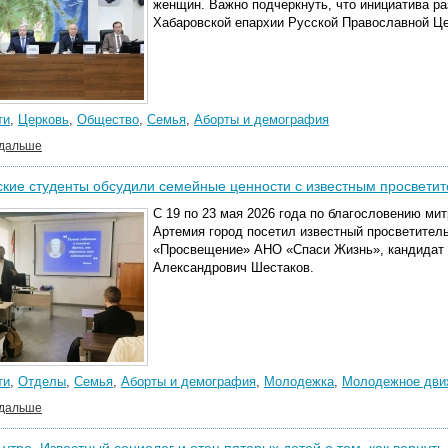
женщин. Важно подчеркнуть, что инициатива р
Хабаровской епархии Русской Православной Це
ти
,
Церковь
,
Общество
,
Семья
,
Аборты и демография
 дальше
кие студенты обсудили семейные ценности с известным просвети
С 19 по 23 мая 2026 года по благословению ми
Артемия город посетил известный просветител
«Просвещение» АНО «Спаси Жизнь», кандидат 
Александрович Шестаков.
ти
,
Отделы
,
Семья
,
Аборты и демография
,
Молодежка
,
Молодежное дви
 дальше