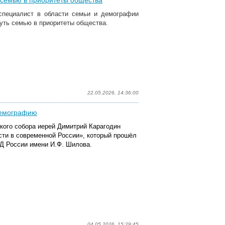
ь семью в приоритеты общества
 специалист в области семьи и демографии
нуть семью в приоритеты общества.
22.05.2026, 14:36:00
демографию
кого собора иерей Димитрий Карагодин
сти в современной России», который прошёл
Д России имени И.Ф. Шилова.
04.05.2026, 15:29:45