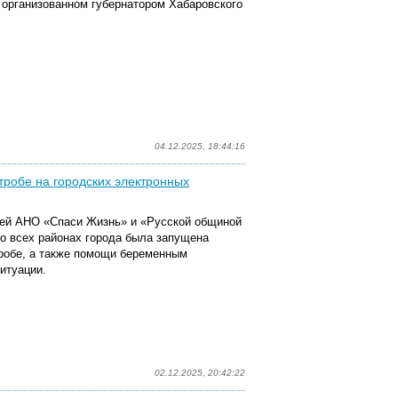
 организованном губернатором Хабаровского
04.12.2025, 18:44:16
тробе на городских электронных
ией АНО «Спаси Жизнь» и «Русской общиной
о всех районах города была запущена
тробе, а также помощи беременным
итуации.
02.12.2025, 20:42:22