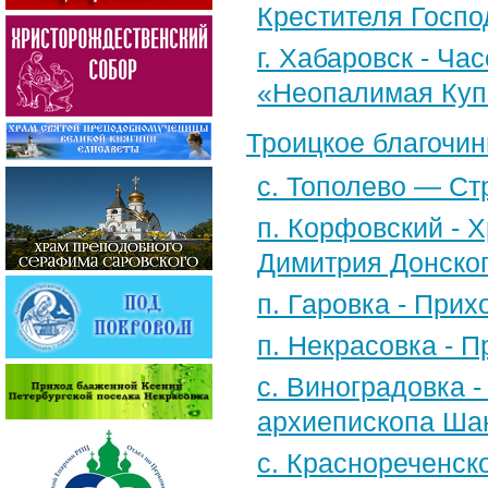
Крестителя Госпо
г. Хабаровск - Ча
«Неопалимая Куп
Троицкое благочин
с. Тополево — Ст
п. Корфовский - Х
Димитрия Донско
п. Гаровка - При
п. Некрасовка - 
с. Виноградовка -
архиепископа Шан
с. Краснореченск