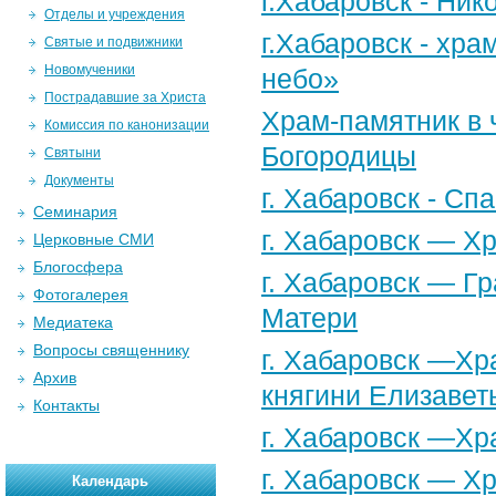
г.Хабаровск - Ни
Отделы и учреждения
г.Хабаровск - хр
Святые и подвижники
Новомученики
небо»
Пострадавшие за Христа
Храм-памятник в 
Комиссия по канонизации
Богородицы
Святыни
Документы
г. Хабаровск - С
Семинария
г. Хабаровск — Х
Церковные СМИ
Блогосфера
г. Хабаровск — Г
Фотогалерея
Матери
Медиатека
Вопросы священнику
г. Хабаровск —Хр
Архив
княгини Елизавет
Контакты
г. Хабаровск —Хр
г. Хабаровск — Х
Календарь