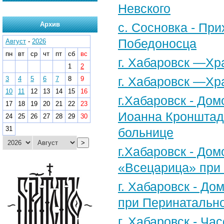
Невского
Архив
с. Сосновка - Пр
Победоносца
Август
-
2026
пн
вт
ср
чт
пт
сб
вс
г. Хабаровск —Х
1
2
г. Хабаровск —Хр
3
4
5
6
7
8
9
10
11
12
13
14
15
16
г.Хабаровск - Дом
17
18
19
20
21
22
23
Иоанна Кронштадт
24
25
26
27
28
29
30
31
больнице
>
г.Хабаровск - До
«Всецарица» при 
г. Хабаровск - До
при Перинатальн
г. Хабаровск - Ча