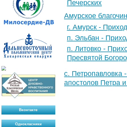
Печерских
Амурское благочи
г. Амурск - Прих
п. Эльбан - Прих
п. Литовко - При
Пресвятой Богор
с. Петропавловка 
апостолов Петра и
Вконтакте
Однокласники