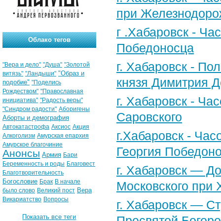
при Железнодоро
г .Хабаровск - Ча
Облако тегов
Победоносца
г. Хабаровск - По
"Вера и дело"
"Душа"
"Золотой
"Образ и
витязь"
"Ландыши"
князя Димитрия Д
подобие"
"Поделись
Рождеством"
"Православная
г. Хабаровск - Ч
инициатива"
"Радость веры"
"Синдром радости"
Аборигены
Саровского
Аборты и демография
Автокатастрофа
Аксиос
Акция
г.Хабаровск - Час
Алкоголизм
Амурская епархия
Амурское благочиние
Георгия Победоно
Анонсы
Армия
Бари
Беременность и роды
Благовест
г. Хабаровск — Д
Благотворительность
Богословие
Брак
В начале
Московского при 
Вера
было слово
Великий пост
Викариатство
Вопросы
г. Хабаровск — С
Показать все теги
Пресвятой Богоро