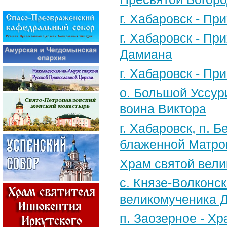
г. Хабаровск - П
г. Хабаровск - П
Дамиана
г. Хабаровск - П
о. Большой Уссур
воина Виктора
г. Хабаровск, п.
блаженной Матро
Храм святой вели
с. Князе-Волконск
великомученика 
п. Заозерное - Х