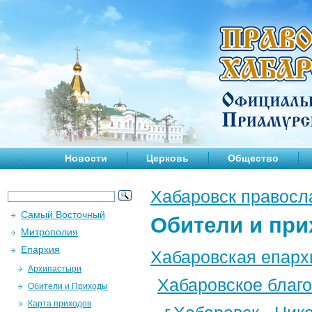
Новости
Церковь
Общество
Хабаровск правосл
Самый Восточный
Обители и пр
Митрополия
Епархия
Хабаровская епарх
Архипастыри
Хабаровское благ
Обители и Приходы
Карта приходов