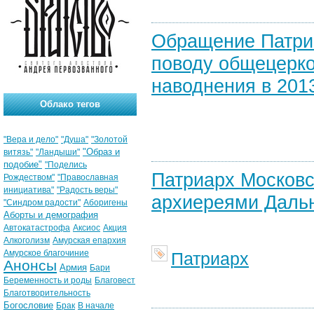
Обращение Патриа
поводу общецерко
наводнения в 2013
Облако тегов
"Вера и дело"
"Душа"
"Золотой
"Образ и
витязь"
"Ландыши"
подобие"
"Поделись
Патриарх Московс
Рождеством"
"Православная
инициатива"
"Радость веры"
архиереями Дальне
"Синдром радости"
Аборигены
Аборты и демография
Автокатастрофа
Аксиос
Акция
Алкоголизм
Амурская епархия
Амурское благочиние
Патриарх
Анонсы
Армия
Бари
Беременность и роды
Благовест
Благотворительность
Богословие
Брак
В начале