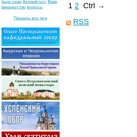
Вера
было слово
Великий пост
1
2
Ctrl →
Викариатство
Вопросы
Показать все теги
RSS