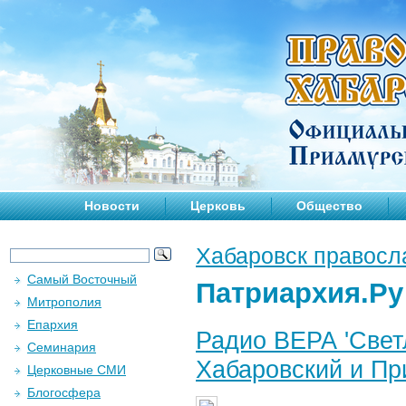
Новости
Церковь
Общество
Хабаровск правосл
Самый Восточный
Патриархия.Ру
Митрополия
Епархия
Радио ВЕРА 'Светл
Семинария
Хабаровский и При
Церковные СМИ
Блогосфера