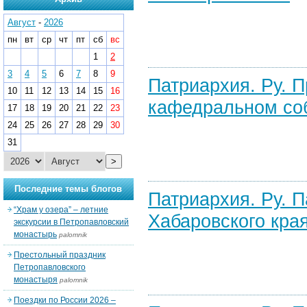
Август
-
2026
пн
вт
ср
чт
пт
сб
вс
1
2
3
4
5
6
7
8
9
Патриархия. Ру. 
10
11
12
13
14
15
16
кафедральном соб
17
18
19
20
21
22
23
24
25
26
27
28
29
30
31
>
Последние темы блогов
Патриархия. Ру. 
“Храм у озера” – летние
Хабаровского края
экскурсии в Петропавловский
монастырь
palomnik
Престольный праздник
Петропавловского
монастыря
palomnik
Поездки по России 2026 –