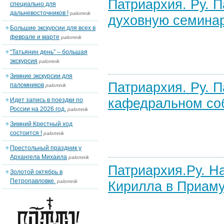
Патриархия. Ру. 
специально для
дальневосточников !
palomnik
духовную семинар
Большие экскурсии для всех в
феврале и марте
palomnik
“Татьянин день” – большая
экскурсия
palomnik
Зимние экскурсии для
Патриархия. Ру. 
паломников
palomnik
кафедральном соб
Идет запись в поездки по
России на 2026 год.
palomnik
Зимний Крестный ход
состоится !
palomnik
Престольный праздник у
Архангела Михаила
palomnik
Патриархия.Ру. Н
Золотой октябрь в
Петропавловке.
palomnik
Кирилла в Приам