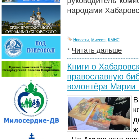
руководитель коми
народами Хабаровс
Новости
,
Миссия
,
КМНС
Читать дальше
Книги о Хабаровс
православную биб
волонтёра Марии 
В
к
д
ж