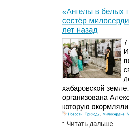
«Ангелы в белых 
сестёр милосерди
лет назад
7
И
п
с
л
хабаровской земле
организована Алек
которую окормляли
Новости
,
Приходы
,
Милосердие
,
М
Читать дальше