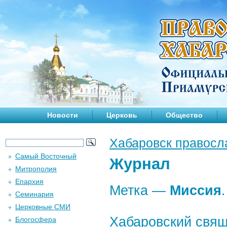
Новости
Церковь
Общество
Хабаровск правосл
Самый Восточный
Журнал
Митрополия
Епархия
Метка —
Миссия
.
Семинария
Церковные СМИ
Хабаровский свящ
Блогосфера