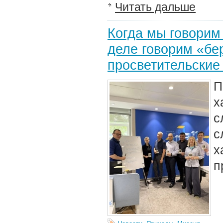
Читать дальше
Когда мы говорим
деле говорим «бе
просветительские
П
х
с
с
п