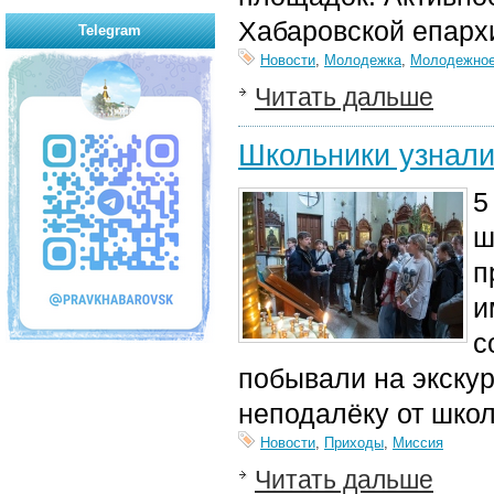
Хабаровской епарх
Telegram
Новости
,
Молодежка
,
Молодежное
Читать дальше
Школьники узнали
5
ш
п
и
с
побывали на экску
неподалёку от шко
Новости
,
Приходы
,
Миссия
Читать дальше