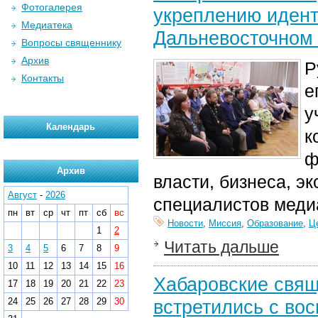
Фотогалерея
укреплению идент
Медиатека
Дальневосточном
Вопросы священнику
Архив
Р
Контакты
е
у
Календарь
к
ф
Архив
власти, бизнеса, э
Август
-
2026
специалистов мед
пн
вт
ср
чт
пт
сб
вс
Новости
,
Миссия
,
Образование
,
Ц
1
2
Читать дальше
3
4
5
6
7
8
9
10
11
12
13
14
15
16
Хабаровские свящ
17
18
19
20
21
22
23
24
25
26
27
28
29
30
встретились с во