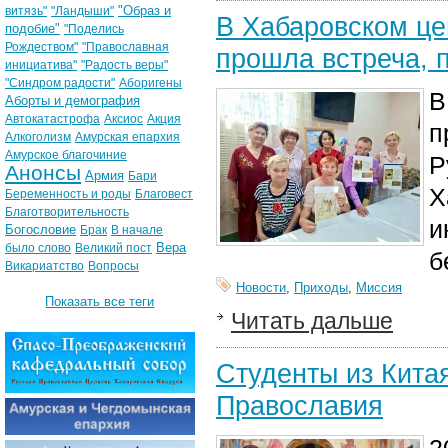
"Образ и
витязь"
"Ландыши"
В Хабаровском це
подобие"
"Поделись
Рождеством"
"Православная
прошла встреча,
инициатива"
"Радость веры"
"Синдром радости"
Аборигены
В
Аборты и демография
Автокатастрофа
Аксиос
Акция
п
Алкоголизм
Амурская епархия
Амурское благочиние
Р
Анонсы
Армия
Бари
Х
Беременность и роды
Благовест
Благотворительность
и
Богословие
Брак
В начале
Вера
было слово
Великий пост
б
Викариатство
Вопросы
Новости
,
Приходы
,
Миссия
Показать все теги
Читать дальше
Студенты из Кита
Православия