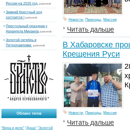
России на 2026 год.
palomnik
Зимний Крестный ход
состоится !
palomnik
Новости
,
Приходы
,
Миссия
Престольный праздник у
Читать дальше
Архангела Михаила
palomnik
Золотой октябрь в
В Хабаровске про
Петропавловке.
palomnik
Крещения Руси
2
х
К
Новости
,
Приходы
,
Миссия
Облако тегов
Читать дальше
"Вера и дело"
"Душа"
"Золотой