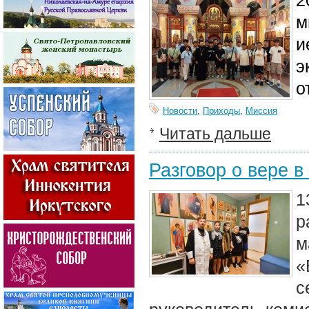
2
м
и
э
о
Новости
,
Приходы
,
Миссия
Читать дальше
Разговор о вере в
1
р
м
«
с