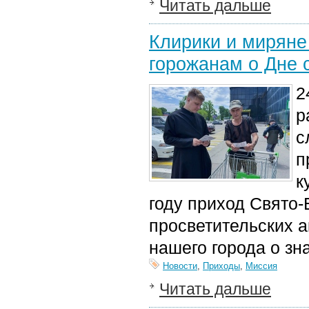
Читать дальше
Клирики и миряне
горожанам о Дне 
2
р
с
п
к
году приход Свято‑
просветительских 
нашего города о зна
Новости
,
Приходы
,
Миссия
Читать дальше