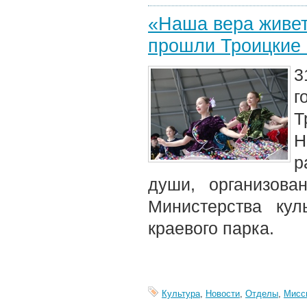
«Наша вера живет
прошли Троицкие 
3
г
Т
Н
р
души, организова
Министерства кул
краевого парка.
Культура
,
Новости
,
Отделы
,
Мисс