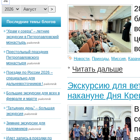
31
2
>
б
Последние темы блогов
в
“Храм у озера” – летние
ц
экскурсии в Петропавловский
монастырь
palomnik
в
Престольный праздник
Петропавловского
Новости
,
Приходы
,
Миссия
,
Казач
монастыря
palomnik
Читать дальше
Поездки по России 2026 –
специально для
Экскурсию для ве
дальневосточников !
palomnik
накануне Дня Кр
Большие экскурсии для всех в
феврале и марте
palomnik
В
“Татьянин день” – большая
экскурсия
palomnik
с
Зимние экскурсии для
п
паломников
palomnik
в
Идет запись в поездки по