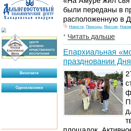
«На Амуре жил свя
были переданы в п
расположенную в Д
Новости
,
Приходы
,
Миссия
,
Новом
Читать дальше
Епархиальная «мо
праздновании Дн
2
Вконтакте
с
Однокласники
ф
П
д
т
площадок. Активно