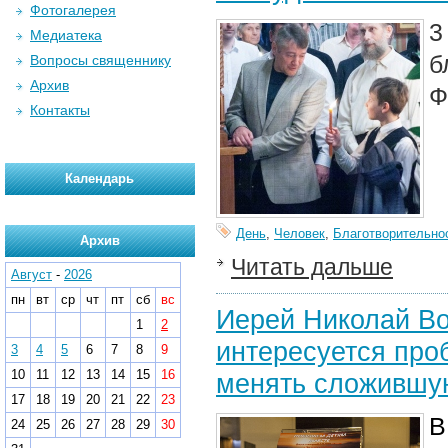
Фотогалерея
3
Медиатека
б
Вопросы священнику
Архив
Ф
Контакты
Календарь
День
,
Человек
,
Благотворительно
Архив
Читать дальше
Август
-
2026
пн
вт
ср
чт
пт
сб
вс
Иерей Николай Во
1
2
интересуется про
3
4
5
6
7
8
9
10
11
12
13
14
15
16
менять сложившу
17
18
19
20
21
22
23
В
24
25
26
27
28
29
30