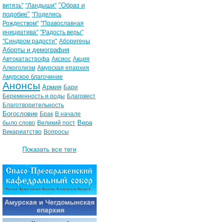
"Образ и
витязь"
"Ландыши"
подобие"
"Поделись
Рождеством"
"Православная
инициатива"
"Радость веры"
"Синдром радости"
Аборигены
Аборты и демография
Автокатастрофа
Аксиос
Акция
Алкоголизм
Амурская епархия
Амурское благочиние
Анонсы
Армия
Бари
Беременность и роды
Благовест
Благотворительность
Богословие
Брак
В начале
Вера
было слово
Великий пост
Викариатство
Вопросы
Показать все теги