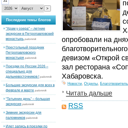
31
п
>
д
с
Последние темы блогов
Х
“Храм у озера” – летние
экскурсии в Петропавловский
опробовали на дня
монастырь
palomnik
благотворительног
Престольный праздник
Петропавловского
девизом «Открой с
монастыря
palomnik
зал ресторана «Соп
Поездки по России 2026 –
специально для
Хабаровска.
дальневосточников !
palomnik
Новости
,
Отделы
,
Благотворитель
Большие экскурсии для всех в
феврале и марте
palomnik
Читать дальше
“Татьянин день” – большая
RSS
экскурсия
palomnik
Зимние экскурсии для
паломников
palomnik
Идет запись в поездки по