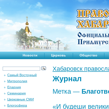
Новости
Церковь
Общество
Хабаровск правосл
Самый Восточный
Журнал
Митрополия
Епархия
Метка —
Благотв
Семинария
Церковные СМИ
«И будеши велик
Блогосфера