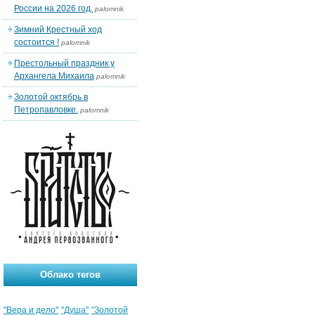
России на 2026 год.
palomnik
Зимний Крестный ход
состоится !
palomnik
Престольный праздник у
Архангела Михаила
palomnik
Золотой октябрь в
Петропавловке.
palomnik
Облако тегов
"Вера и дело"
"Душа"
"Золотой