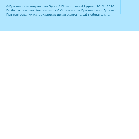
© Приамурская митрополия Русской Православной Церкви, 2012 - 2026
По благословению Митрополита Хабаровского и Приамурского Артемия.
При копировании материалов активная ссылка на сайт обязательна.