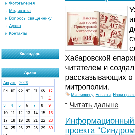
Фотогалерея
У
Медиатека
и
Вопросы священнику
Архив
д
Контакты
с
с
Календарь
Хабаровской епарх
читателем и создал
Архив
рассказывающих о 
Август
-
2026
митрополии.
пн
вт
ср
чт
пт
сб
вс
Миссионеру
,
Новости
,
Наши проек
1
2
Читать дальше
3
4
5
6
7
8
9
10
11
12
13
14
15
16
Информационный о
17
18
19
20
21
22
23
24
25
26
27
28
29
30
проекта "Синдром