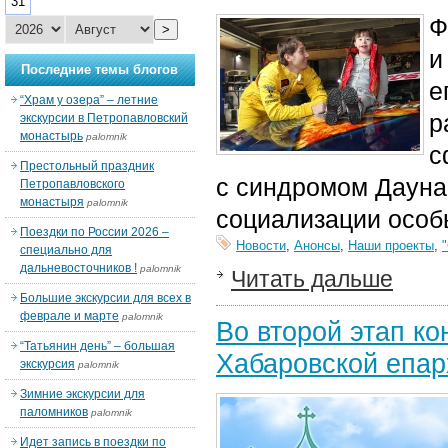
31
Ф
>
и
Последние темы блогов
е
“Храм у озера” – летние
р
экскурсии в Петропавловский
монастырь
palomnik
с
Престольный праздник
с синдромом Дауна
Петропавловского
монастыря
palomnik
социализации особы
Поездки по России 2026 –
Новости
,
Анонсы
,
Наши проекты
,
специально для
дальневосточников !
palomnik
Читать дальше
Большие экскурсии для всех в
феврале и марте
palomnik
Во второй этап к
“Татьянин день” – большая
Хабаровской епар
экскурсия
palomnik
Зимние экскурсии для
паломников
palomnik
Идет запись в поездки по