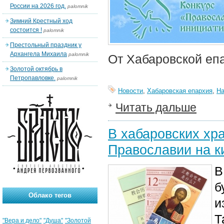
России на 2026 год.
palomnik
Зимний Крестный ход
состоится !
palomnik
Престольный праздник у
Архангела Михаила
palomnik
От Хабаровской епа
Золотой октябрь в
Петропавловке.
palomnik
Новости
,
Хабаровская епархия
,
На
Читать дальше
В хабаровских хр
Православии на к
В
б
Облако тегов
и
Т
"Вера и дело"
"Душа"
"Золотой