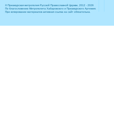
© Приамурская митрополия Русской Православной Церкви, 2012 - 2026
По благословению Митрополита Хабаровского и Приамурского Артемия.
При копировании материалов активная ссылка на сайт обязательна.