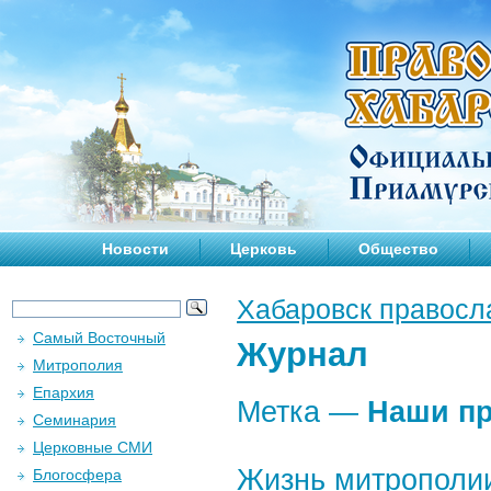
Новости
Церковь
Общество
Хабаровск правосл
Самый Восточный
Журнал
Митрополия
Епархия
Метка —
Наши п
Семинария
Церковные СМИ
Жизнь митрополии:
Блогосфера