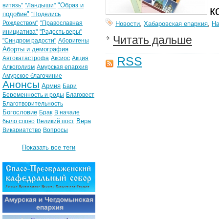
"Образ и
витязь"
"Ландыши"
к
подобие"
"Поделись
Рождеством"
"Православная
Новости
,
Хабаровская епархия
,
На
инициатива"
"Радость веры"
Читать дальше
"Синдром радости"
Аборигены
Аборты и демография
RSS
Автокатастрофа
Аксиос
Акция
Алкоголизм
Амурская епархия
Амурское благочиние
Анонсы
Армия
Бари
Беременность и роды
Благовест
Благотворительность
Богословие
Брак
В начале
Вера
было слово
Великий пост
Викариатство
Вопросы
Показать все теги