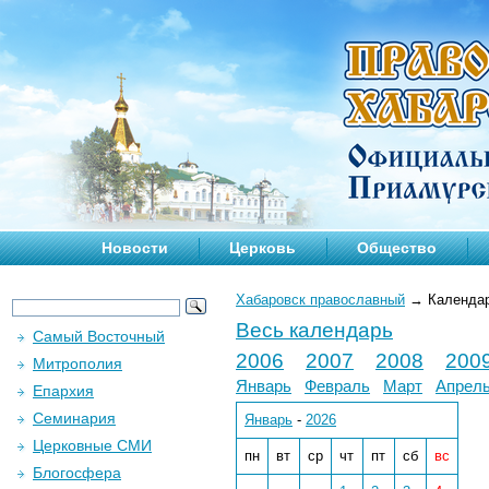
Новости
Церковь
Общество
Хабаровск православный
→
Календа
Весь календарь
Самый Восточный
2006
2007
2008
200
Митрополия
Январь
Февраль
Март
Апрел
Епархия
Семинария
Январь
-
2026
Церковные СМИ
пн
вт
ср
чт
пт
сб
вс
Блогосфера