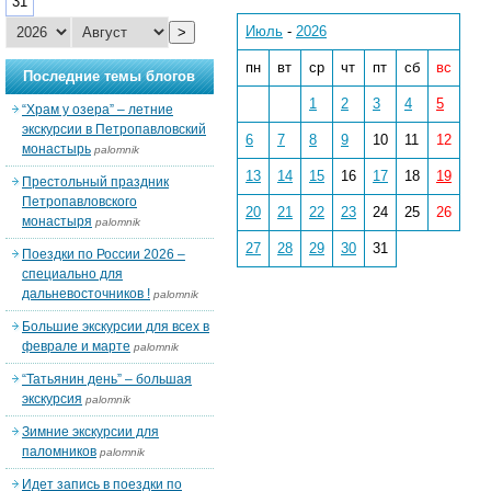
31
Июль
-
2026
>
пн
вт
ср
чт
пт
сб
вс
Последние темы блогов
1
2
3
4
5
“Храм у озера” – летние
экскурсии в Петропавловский
6
7
8
9
10
11
12
монастырь
palomnik
13
14
15
16
17
18
19
Престольный праздник
Петропавловского
20
21
22
23
24
25
26
монастыря
palomnik
27
28
29
30
31
Поездки по России 2026 –
специально для
дальневосточников !
palomnik
Большие экскурсии для всех в
феврале и марте
palomnik
“Татьянин день” – большая
экскурсия
palomnik
Зимние экскурсии для
паломников
palomnik
Идет запись в поездки по