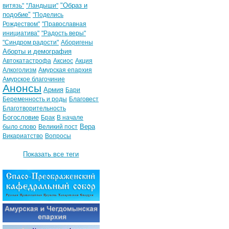
"Образ и
витязь"
"Ландыши"
подобие"
"Поделись
Рождеством"
"Православная
инициатива"
"Радость веры"
"Синдром радости"
Аборигены
Аборты и демография
Автокатастрофа
Аксиос
Акция
Алкоголизм
Амурская епархия
Амурское благочиние
Анонсы
Армия
Бари
Беременность и роды
Благовест
Благотворительность
Богословие
Брак
В начале
Вера
было слово
Великий пост
Викариатство
Вопросы
Показать все теги