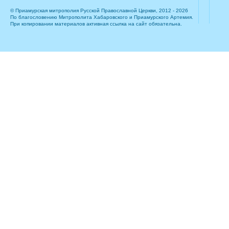
© Приамурская митрополия Русской Православной Церкви, 2012 - 2026
По благословению Митрополита Хабаровского и Приамурского Артемия.
При копировании материалов активная ссылка на сайт обязательна.