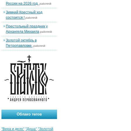
России на 2026 год.
palomnik
Зимний Крестный ход
состоится !
palomnik
Престольный праздник у
Архангела Михаила
palomnik
Золотой октябрь в
Петропавловке.
palomnik
Облако тегов
"Вера и дело"
"Душа"
"Золотой