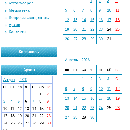
1
2
3
4
Фотогалерея
Медиатека
5
6
7
8
9
10
11
Вопросы священнику
12
13
14
15
16
17
18
Архив
19
20
21
22
23
24
25
Контакты
26
27
28
29
30
31
Календарь
Апрель
-
2026
пн
вт
ср
чт
пт
сб
вс
Архив
1
2
3
4
5
Август
-
2026
пн
вт
ср
чт
пт
сб
вс
6
7
8
9
10
11
12
1
2
13
14
15
16
17
18
19
3
4
5
6
7
8
9
20
21
22
23
24
25
26
10
11
12
13
14
15
16
17
18
19
20
21
22
23
27
28
29
30
24
25
26
27
28
29
30