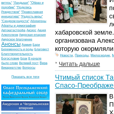
"Образ и
витязь"
"Ландыши"
п
подобие"
"Поделись
Рождеством"
"Православная
с
инициатива"
"Радость веры"
"Синдром радости"
Аборигены
л
Аборты и демография
Автокатастрофа
Аксиос
Акция
хабаровской земле
Алкоголизм
Амурская епархия
организована Алек
Амурское благочиние
Анонсы
Армия
Бари
которую окормляли
Беременность и роды
Благовест
Благотворительность
Новости
,
Приходы
,
Милосердие
,
М
Богословие
Брак
В начале
Читать дальше
Вера
было слово
Великий пост
Викариатство
Вопросы
Чтимый список Та
Показать все теги
Спасо-Преображе
В
П
Х