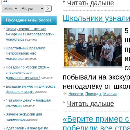
31
Читать дальше
>
Школьники узнали
Последние темы блогов
5
“Храм у озера” – летние
экскурсии в Петропавловский
ш
монастырь
palomnik
п
Престольный праздник
Петропавловского
и
монастыря
palomnik
с
Поездки по России 2026 –
специально для
побывали на экску
дальневосточников !
palomnik
неподалёку от шко
Большие экскурсии для всех в
феврале и марте
palomnik
Новости
,
Приходы
,
Миссия
“Татьянин день” – большая
Читать дальше
экскурсия
palomnik
Зимние экскурсии для
«Берите пример с
паломников
palomnik
победили все стр
Идет запись в поездки по