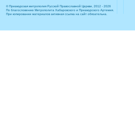
© Приамурская митрополия Русской Православной Церкви, 2012 - 2026
По благословению Митрополита Хабаровского и Приамурского Артемия.
При копировании материалов активная ссылка на сайт обязательна.