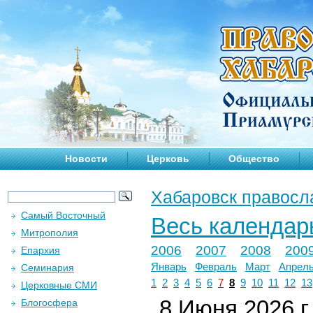
Новости
Церковь
Общество
Хабаровск правосл
Самый Восточный
Весь календар
Митрополия
2006
2007
2008
200
Епархия
Январь
Февраль
Март
Апрел
Семинария
1
2
3
4
5
6
7
8
9
10
11
12
13
Церковные СМИ
8 Июня 2026 г.
Блогосфера