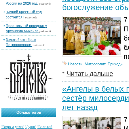
России на 2026 год.
palomnik
богослужение об
Зимний Крестный ход
состоится !
7
palomnik
Престольный праздник у
П
Архангела Михаила
palomnik
б
Золотой октябрь в
Петропавловке.
б
palomnik
п
Новости
,
Митрополит
,
Приходы
Читать дальше
«Ангелы в белых 
сестёр милосерди
лет назад
Облако тегов
7
И
"Вера и дело"
"Душа"
"Золотой