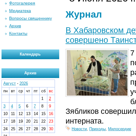
Фотогалерея
Медиатека
Журнал
Вопросы священнику
Архив
В Хабаровском де
Контакты
совершено Таинс
7
Календарь
п
р
Архив
п
Август
-
2026
у
пн
вт
ср
чт
пт
сб
вс
1
2
б
3
4
5
6
7
8
9
Зябликов совершил
10
11
12
13
14
15
16
интерната.
17
18
19
20
21
22
23
24
25
26
27
28
29
30
Новости
,
Приходы
,
Милосердие