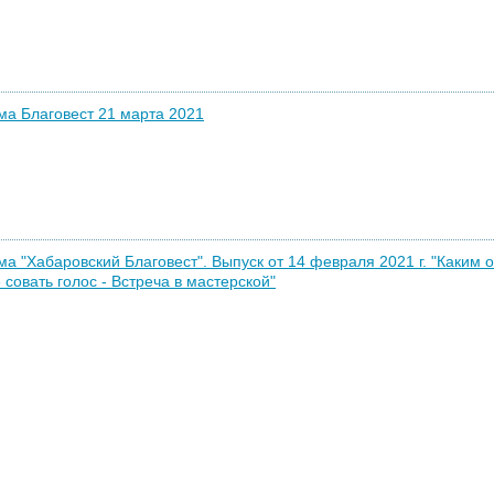
а Благовест 21 марта 2021
а "Хабаровский Благовест". Выпуск от 14 февраля 2021 г. "Каким 
 совать голос - Встреча в мастерской"