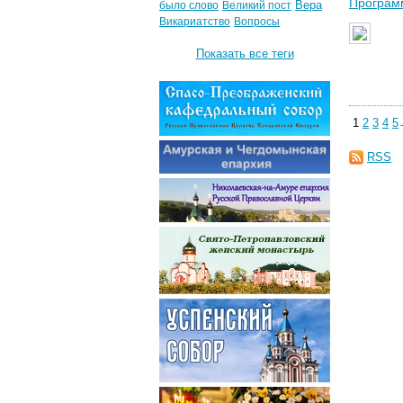
Програм
Вера
было слово
Великий пост
Викариатство
Вопросы
Показать все теги
1
2
3
4
5
RSS