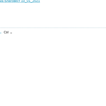
ма Благовест 10_01_2021
→
Ctrl →