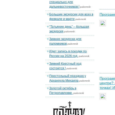
специально для
дальневосточников !
palomnik
Программ
Большие экскурсии для всех в
феврале и марте
palomnik
“Татьянин день” – большая
экскурсия
palomnik
Зимние экскурсии для
паломников
palomnik
Идет запись в поездки по
России на 2026 год.
palomnik
Зимний Крестный ход
состоится !
palomnik
Престольный праздник у
Программ
Архангела Михаила
palomnik
центре? 
точках! 
Золотой октябрь в
Петропавловке.
palomnik