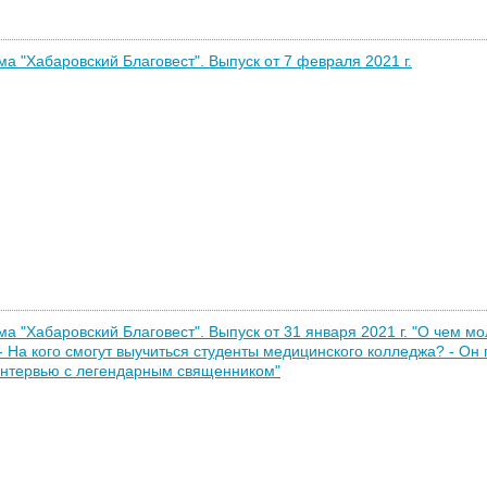
а "Хабаровский Благовест". Выпуск от 7 февраля 2021 г.
а "Хабаровский Благовест". Выпуск от 31 января 2021 г. "О чем 
- На кого смогут выучиться студенты медицинского колледжа? - Он 
Интервью с легендарным священником"