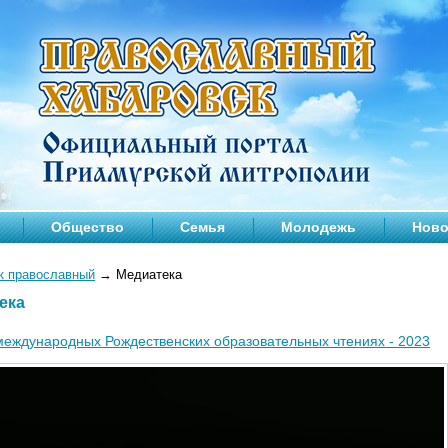
Общество
Семья
Молодежь
Ново
к православный
→
Медиатека
ека
международных Рождественских образовательных чтениях - 2023