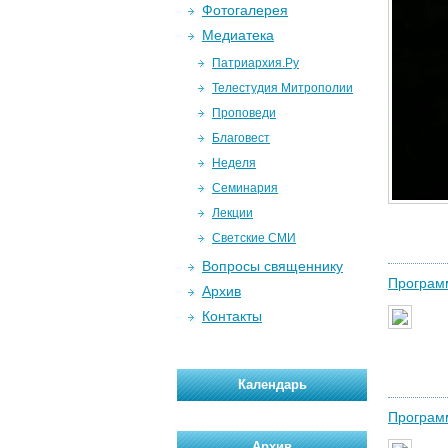
Фотогалерея
Медиатека
Патриархия.Ру
Телестудия Митрополии
Проповеди
Благовест
Неделя
Семинария
Лекции
Светские СМИ
Вопросы священнику
Программ
Архив
Контакты
Календарь
Програм
Архив