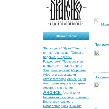
Митр
Облако тегов
Програм
"Вера и дело"
"Душа"
"Золотой
"Образ и
витязь"
"Ландыши"
подобие"
"Поделись
Рождеством"
"Православная
инициатива"
"Радость веры"
"Синдром радости"
Аборигены
Аборты и демография
Програм
Автокатастрофа
Аксиос
Акция
Алкоголизм
Амурская епархия
Амурское благочиние
Анонсы
Армия
Бари
Беременность и роды
Благовест
Благотворительность
Богословие
Брак
В начале