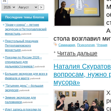
31
М
>
о
Последние темы блогов
с
“Храм у озера” – летние
А
экскурсии в Петропавловский
монастырь
palomnik
стола возглавил ми
Престольный праздник
Семинария
,
Психология
,
Чтения
Петропавловского
монастыря
palomnik
Читать дальше
Поездки по России 2026 –
специально для
Наталия Скуратов
дальневосточников !
palomnik
вопросам, нужно 
Большие экскурсии для всех в
феврале и марте
palomnik
мусора»
“Татьянин день” – большая
экскурсия
palomnik
Х
Зимние экскурсии для
р
паломников
palomnik
с
Идет запись в поездки по