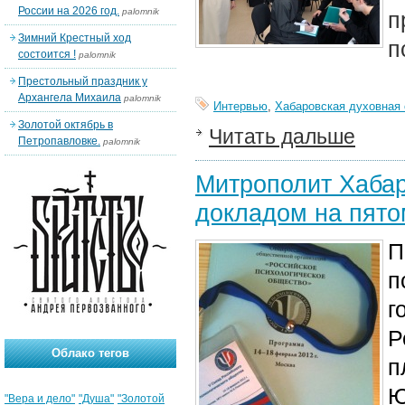
России на 2026 год.
palomnik
п
Зимний Крестный ход
п
состоится !
palomnik
Престольный праздник у
Архангела Михаила
palomnik
Интервью
,
Хабаровская духовная
Золотой октябрь в
Читать дальше
Петропавловке.
palomnik
Митрополит Хабар
докладом на пято
П
п
г
Р
Облако тегов
п
Ю
"Вера и дело"
"Душа"
"Золотой