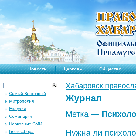
Новости
Церковь
Общество
Хабаровск правосл
Самый Восточный
Журнал
Митрополия
Епархия
Метка —
Психоло
Семинария
Церковные СМИ
Нужна ли психол
Блогосфера