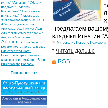
"Образ и
витязь"
"Ландыши"
п
подобие"
"Поделись
Рождеством"
"Православная
Л
инициатива"
"Радость веры"
Х
"Синдром радости"
Аборигены
Аборты и демография
Предлагаем вашему
Автокатастрофа
Аксиос
Акция
Алкоголизм
Амурская епархия
владыки Игнатия "А
Амурское благочиние
Анонсы
Армия
Бари
Митрополит
,
Новости
,
Психология
Беременность и роды
Благовест
Читать дальше
Благотворительность
Богословие
Брак
В начале
RSS
Вера
было слово
Великий пост
Викариатство
Вопросы
Показать все теги