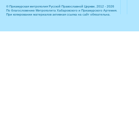
© Приамурская митрополия Русской Православной Церкви, 2012 - 2026
По благословению Митрополита Хабаровского и Приамурского Артемия.
При копировании материалов активная ссылка на сайт обязательна.