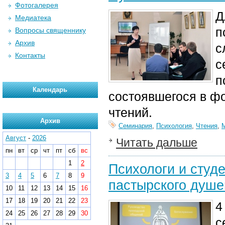
Фотогалерея
Д
Медиатека
п
Вопросы священнику
Архив
с
Контакты
с
п
Календарь
состоявшегося в ф
чтений.
Архив
Семинария
,
Психология
,
Чтения
,
Август
-
2026
Читать дальше
пн
вт
ср
чт
пт
сб
вс
1
2
Психологи и студ
3
4
5
6
7
8
9
пастырского душ
10
11
12
13
14
15
16
17
18
19
20
21
22
23
4
24
25
26
27
28
29
30
с