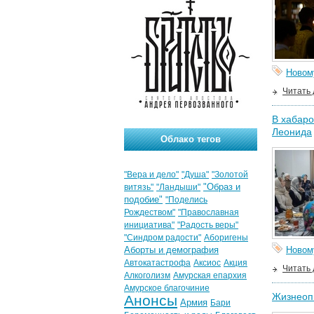
Новом
Читать
В хабаро
Леонида
Облако тегов
"Вера и дело"
"Душа"
"Золотой
"Образ и
витязь"
"Ландыши"
подобие"
"Поделись
Рождеством"
"Православная
инициатива"
"Радость веры"
"Синдром радости"
Аборигены
Аборты и демография
Новом
Автокатастрофа
Аксиос
Акция
Читать
Алкоголизм
Амурская епархия
Амурское благочиние
Жизнеоп
Анонсы
Армия
Бари