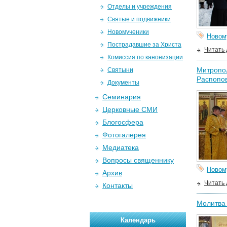
Отделы и учреждения
Святые и подвижники
Новомученики
Новом
Пострадавшие за Христа
Читать
Комиссия по канонизации
Митропол
Святыни
Распопов
Документы
Семинария
Церковные СМИ
Блогосфера
Фотогалерея
Медиатека
Вопросы священнику
Новом
Архив
Читать
Контакты
Молитва 
Календарь