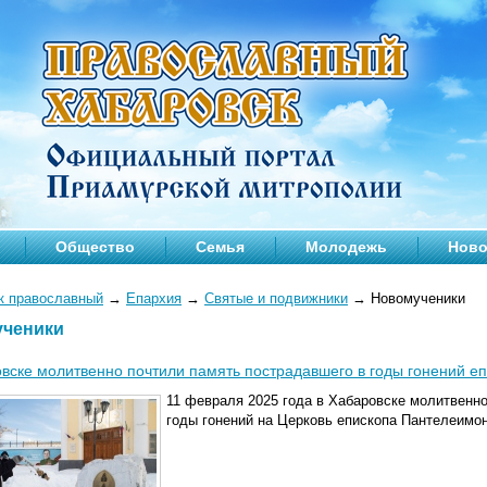
Общество
Семья
Молодежь
Ново
к православный
→
Епархия
→
Святые и подвижники
→
Новомученики
ченики
вске молитвенно почтили память пострадавшего в годы гонений е
11 февраля 2025 года в Хабаровске молитвенно
годы гонений на Церковь епископа Пантелеимон