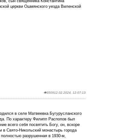
ков, сын священника Константина
нской церкви Ошмянского уезда Виленской
👁3509
12.02.2024, 12:07:13
родился в селе Матвеевка Бугурусланского
ода. По характеру Филипп Распопов был
е всего себя посвятить Богу, он, вскоре
м в Свято-Никольский монастырь города
и полностью разрушенная в 1930-м,