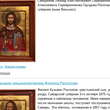
Священник Леонид Константинович Серебренни
Алексеевича Серебренникова Груздово-Полоча
губернии (ныне Вильнюс).
ти
,
Новомученики
 дальше
исание священномученика Филиппа Распопова
Филипп Кузьмич Распопов, крестьянский сын, 
уезда, Самарской губернии 3-го октября 1875 г
скромным и набожным человеком. Имея намерени
после окончания школы, поступает послушнико
Самары. Эта обитель, основанная в 1857 году 