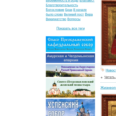
Беременность и роды
Благовест
Благотворительность
Богословие
Брак
В начале
Вера
было слово
Великий пост
Викариатство
Вопросы
Показать все теги
Новос
Читать
Жизнеоп