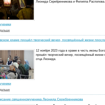
Леонида Серебренникова и Филиппа Распопова
ученики
 дальше
вском храме прошёл творческий вечер, посвящённый жизни просл
12 ноября 2023 года в храме в честь иконы Бо
прошёл творческий вечер, посвящённый жизни 
отца Леонида.
ученики
 дальше
исание священномученика Леонида Серебренникова