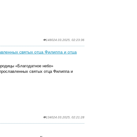
.
👁1480
24.03.2025, 02:23:36
авленных святых отца Филиппа и отца
городицы «Благодатное небо»
прославленных святых отца Филиппа и
👁1340
24.03.2025, 02:21:28