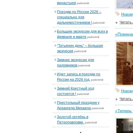
монастыря
palomnik
Поездки по России 2026 –
Новом
специально для
Читать
дальневосточников !
palomnik
Большие экскурсии для всех в
«Поминай
феврале и марте
palomnik
“Татьянин день” – большая
экскурсия
palomnik
Зимние экскурсии для
паломников
palomnik
Идет запись в поездки по
России на 2026 год.
palomnik
Зимний Крестный ход
Новом
состоится !
palomnik
Читать
Престольный праздник у
Архангела Михаила
palomnik
«Теперь 
Золотой октябрь в
Петропавловке.
palomnik