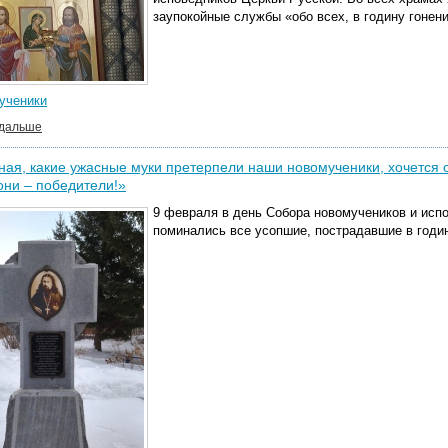
заупокойные службы «обо всех, в годину гонен
ученики
 дальше
ая, какие ужасные муки претерпели наши новомученики, хочется от
они – победители!»
9 февраля в день Собора новомучеников и исп
поминались все усопшие, пострадавшие в годин