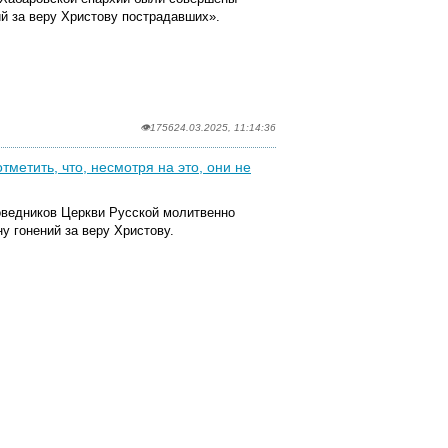
ий за веру Христову пострадавших».
👁1756
24.03.2025, 11:14:36
метить, что, несмотря на это, они не
оведников Церкви Русской молитвенно
у гонений за веру Христову.