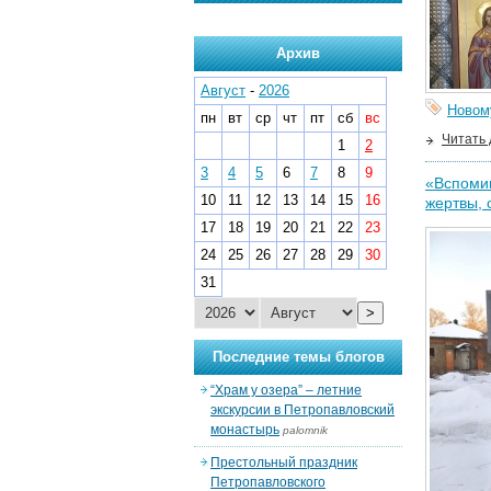
Архив
Август
-
2026
Новом
пн
вт
ср
чт
пт
сб
вс
Читать
1
2
3
4
5
6
7
8
9
«Вспомин
10
11
12
13
14
15
16
жертвы, 
17
18
19
20
21
22
23
24
25
26
27
28
29
30
31
>
Последние темы блогов
“Храм у озера” – летние
экскурсии в Петропавловский
монастырь
palomnik
Престольный праздник
Петропавловского