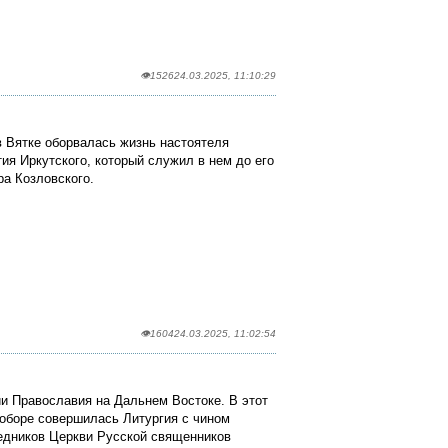
👁1526
24.03.2025, 11:10:29
в Вятке оборвалась жизнь настоятеля
ия Иркутского, который служил в нем до его
ра Козловского.
👁1604
24.03.2025, 11:02:54
ии Православия на Дальнем Востоке. В этот
оборе совершилась Литургия с чином
едников Церкви Русской священников