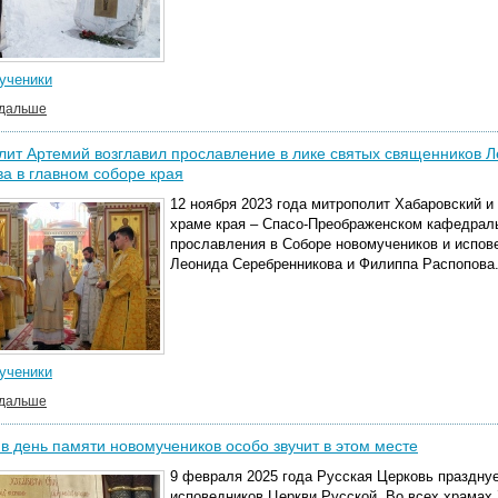
ученики
 дальше
ит Артемий возглавил прославление в лике святых священников 
а в главном соборе края
12 ноября 2023 года митрополит Хабаровский и
храме края – Спасо-Преображенском кафедраль
прославления в Соборе новомучеников и испов
Леонида Серебренникова и Филиппа Распопова
ученики
 дальше
в день памяти новомучеников особо звучит в этом месте
9 февраля 2025 года Русская Церковь праздну
исповедников Церкви Русской. Во всех храмах