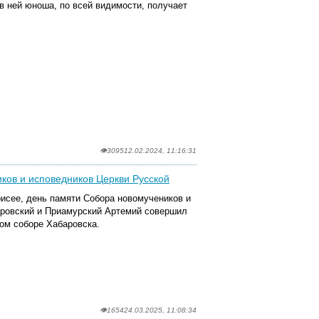
в ней юноша, по всей видимости, получает
👁3095
12.02.2024, 11:16:31
ков и исповедников Церкви Русской
исее, день памяти Собора новомучеников и
аровский и Приамурский Артемий совершил
ом соборе Хабаровска.
👁1654
24.03.2025, 11:08:34