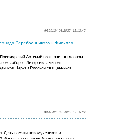
👁1591
24.03.2025, 11:12:45
Леонида Серебренникова и Филиппа
 Приамурский Артемий возглавил в главном
ном соборе - Литургию с чином
едников Церкви Русской священников
.
👁1484
24.03.2025, 02:16:39
ет День памяти новомучеников и
 Хабаровской епархии были совершены