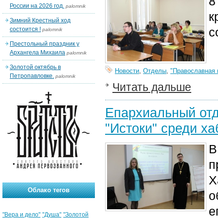
8
России на 2026 год.
palomnik
к
Зимний Крестный ход
с
состоится !
palomnik
Престольный праздник у
Архангела Михаила
palomnik
Золотой октябрь в
Новости
,
Отделы
,
"Православная 
Петропавловке.
palomnik
Читать дальше
Епархиальный отд
"Истоки" среди ха
В
п
Х
Облако тегов
о
е
"Вера и дело"
"Душа"
"Золотой