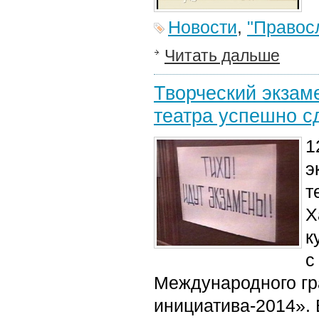
Новости
,
"Правос
Читать дальше
Творческий экзам
театра успешно с
1
э
т
Х
к
с
Международного гр
инициатива-2014». 