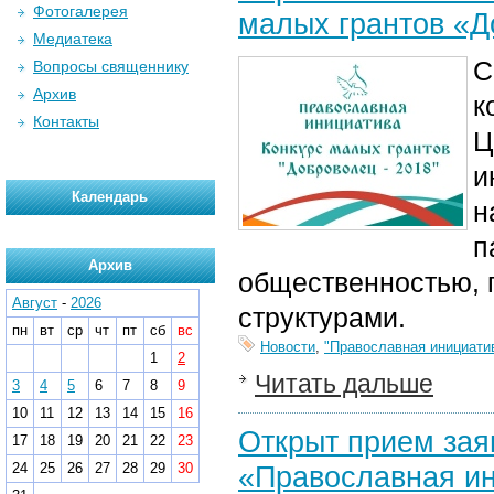
Фотогалерея
малых грантов «Д
Медиатека
С
Вопросы священнику
Архив
к
Контакты
Ц
и
Календарь
н
п
Архив
общественностью, 
Август
-
2026
структурами.
пн
вт
ср
чт
пт
сб
вс
Новости
,
"Православная инициати
1
2
Читать дальше
3
4
5
6
7
8
9
10
11
12
13
14
15
16
Открыт прием зая
17
18
19
20
21
22
23
24
25
26
27
28
29
30
«Православная и