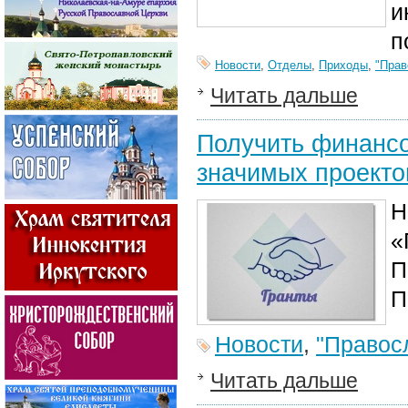
и
п
Новости
,
Отделы
,
Приходы
,
"Прав
Читать дальше
Получить финансо
значимых проекто
Н
«
П
П
Новости
,
"Правос
Читать дальше