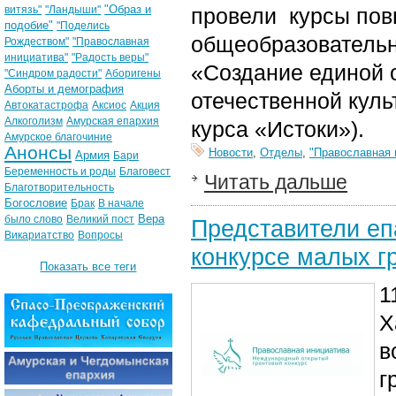
"Образ и
витязь"
"Ландыши"
провели курсы пов
подобие"
"Поделись
общеобразовательн
Рождеством"
"Православная
инициатива"
"Радость веры"
«Создание единой 
"Синдром радости"
Аборигены
Аборты и демография
отечественной куль
Автокатастрофа
Аксиос
Акция
Алкоголизм
Амурская епархия
курса «Истоки»).
Амурское благочиние
Анонсы
Новости
,
Отделы
,
"Православная 
Армия
Бари
Беременность и роды
Благовест
Читать дальше
Благотворительность
Богословие
Брак
В начале
Вера
было слово
Великий пост
Представители еп
Викариатство
Вопросы
конкурсе малых г
Показать все теги
1
Х
в
г