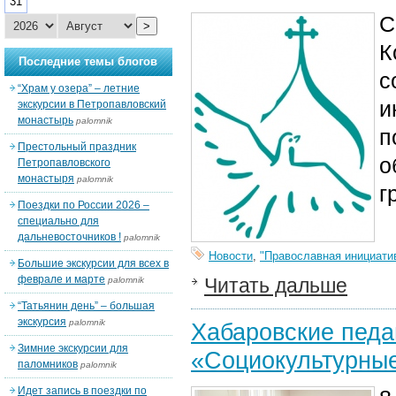
31
С
>
К
Последние темы блогов
с
“Храм у озера” – летние
и
экскурсии в Петропавловский
монастырь
palomnik
п
Престольный праздник
о
Петропавловского
монастыря
palomnik
г
Поездки по России 2026 –
специально для
дальневосточников !
palomnik
Новости
,
"Православная инициати
Большие экскурсии для всех в
феврале и марте
Читать дальше
palomnik
“Татьянин день” – большая
экскурсия
palomnik
Хабаровские педа
Зимние экскурсии для
«Социокультурные
паломников
palomnik
Идет запись в поездки по