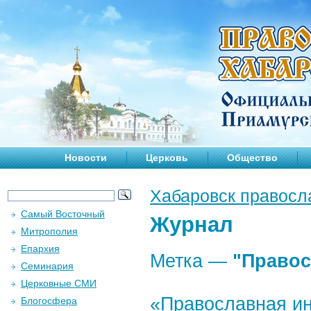
Новости
Церковь
Общество
Хабаровск правосл
Самый Восточный
Журнал
Митрополия
Епархия
Метка —
"Правос
Семинария
Церковные СМИ
«Православная ин
Блогосфера