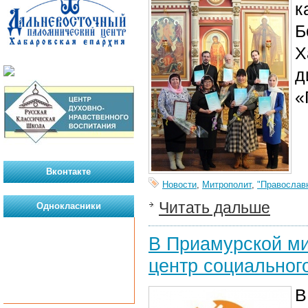
к
Б
Х
д
«
Вконтакте
Новости
,
Митрополит
,
"Православ
Читать дальше
Однокласники
В Приамурской ми
центр социальног
В