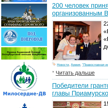
200 человек прин
организованным 
2
«
«
д
Новости
,
Армия
,
"Православная и
Читать дальше
Победители грант
главы Приамурск
1