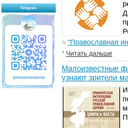
р
Telegram
Д
п
Р
"Православная ин
Читать дальше
Малоизвестные ф
узнают зрители м
И
п
м
П