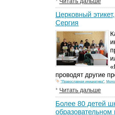
Читать дальше
Церковный этикет,
Сергия
К
и
п
и
«
проводят другие п
"Православная инициатива"
,
Моло
Читать дальше
Более 80 детей ш
образовательном 