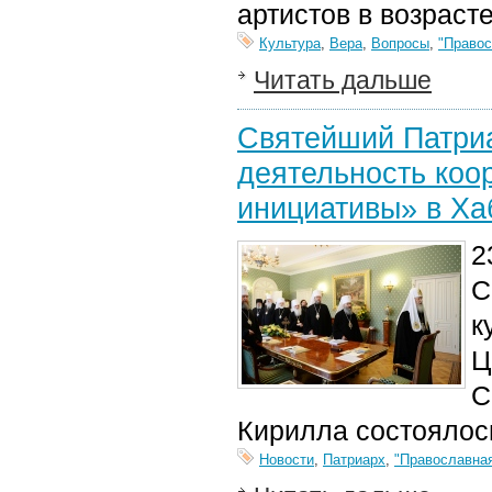
артистов в возрасте
Культура
,
Вера
,
Вопросы
,
"Правос
Читать дальше
Святейший Патри
деятельность коо
инициативы» в Ха
2
С
к
Ц
С
Кирилла состоялос
Новости
,
Патриарх
,
"Православная