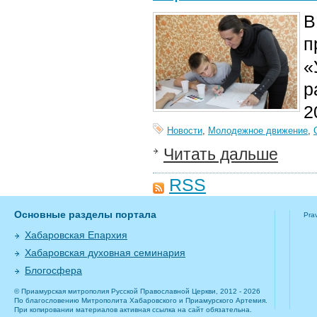
В
п
«
р
2
Новости
,
Молодежное движение
,
Читать дальше
RSS
Основные разделы портала
Pra
Хабаровская Епархия
Хабаровская духовная семинария
Блогосфера
© Приамурская митрополия Русской Православной Церкви, 2012 - 2026
По благословению Митрополита Хабаровского и Приамурского Артемия.
При копировании материалов активная ссылка на сайт обязательна.