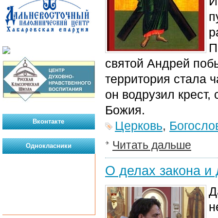
И
п
р
П
святой Андрей поб
территория стала ч
он водрузил крест, 
Божия.
Вконтакте
Церковь
,
Богосло
Читать дальше
Однокласники
О делах закона и
Д
н