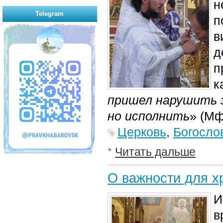
н
Telegram
п
в
д
п
к
пришел нарушить з
но исполнить
» (Мф.
Церковь
,
Богосло
Читать дальше
О важности для х
И
в