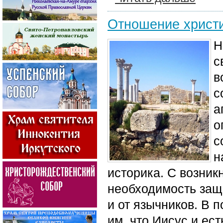
Отношение христи
Н
с
в
с
а
о
с
н
историка. С возник
необходимость защи
и от язычников. В 
им, что Иисус и ес