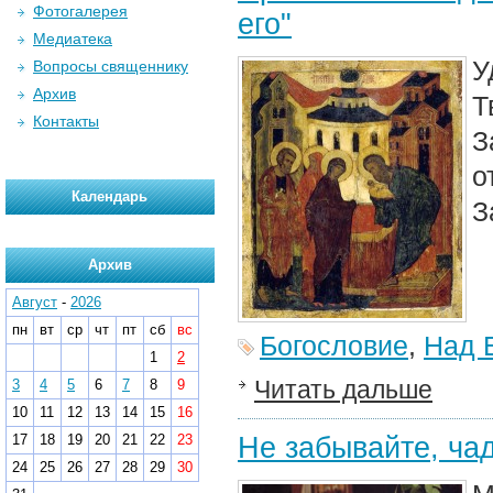
Фотогалерея
его"
Медиатека
У
Вопросы священнику
Архив
Т
Контакты
З
о
Календарь
З
Архив
Август
-
2026
пн
вт
ср
чт
пт
сб
вс
Богословие
,
Над 
1
2
Читать дальше
3
4
5
6
7
8
9
10
11
12
13
14
15
16
Не забывайте, чад
17
18
19
20
21
22
23
24
25
26
27
28
29
30