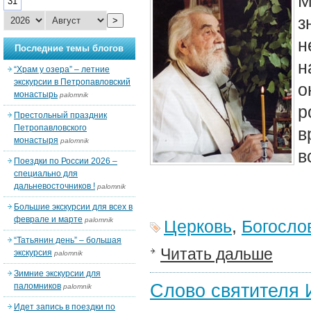
М
31
з
>
н
Последние темы блогов
н
“Храм у озера” – летние
экскурсии в Петропавловский
о
монастырь
palomnik
р
Престольный праздник
Петропавловского
в
монастыря
palomnik
в
Поездки по России 2026 –
специально для
дальневосточников !
palomnik
Большие экскурсии для всех в
феврале и марте
palomnik
Церковь
,
Богосло
“Татьянин день” – большая
Читать дальше
экскурсия
palomnik
Зимние экскурсии для
Слово святителя 
паломников
palomnik
Идет запись в поездки по