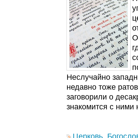
у
ц
о
О
г
с
п
Неслучайно западн
недавно тоже ратов
заговорили о десак
знакомится с ними 
Церковь
,
Богосло