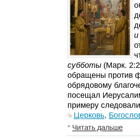
о
д
д
и
о
ч
субботы
(Марк. 2:
обращены против ф
обрядовому благоче
посещал Иерусалим
примеру следовали
Церковь
,
Богосло
Читать дальше