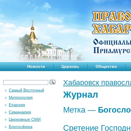
Новости
Церковь
Общество
Хабаровск правосл
Самый Восточный
Журнал
Митрополия
Епархия
Метка —
Богосл
Семинария
Церковные СМИ
Сретение Господн
Блогосфера