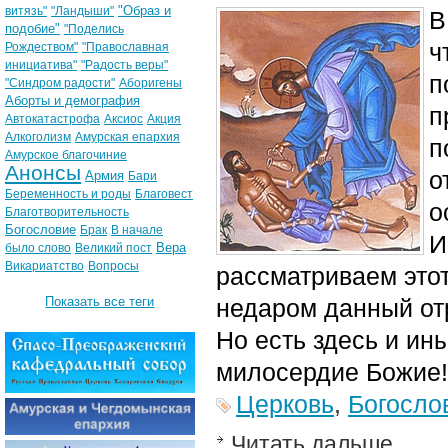
"Образ и
витязь"
"Ландыши"
В
подобие"
"Поделись
ч
Рождеством"
"Православная
инициатива"
"Радость веры"
п
"Синдром радости"
Аборигены
Аборты и демография
п
Автокатастрофа
Аксиос
Акция
Алкоголизм
Амурская епархия
п
Амурское благочиние
Анонсы
о
Армия
Бари
Беременность и роды
Благовест
о
Благотворительность
Богословие
Брак
В начале
И
Вера
было слово
Великий пост
Викариатство
Вопросы
рассматриваем этот
Показать все теги
недаром данный от
Но есть здесь и ин
милосердие Божие!
Церковь
,
Богосло
Читать дальше