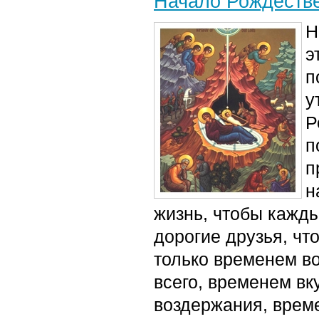
Начало Рождестве
Н
э
п
у
Р
п
п
н
жизнь, чтобы кажды
дорогие друзья, чт
только временем в
всего, временем в
воздержания, врем