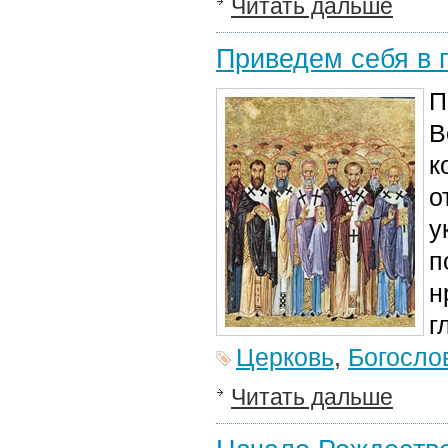
Читать дальше
Приведем себя в 
П
В
к
о
у
п
н
г
Церковь
,
Богосло
Читать дальше