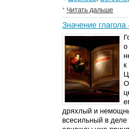
Читать дальше
Значение глагола
Г
о
н
к
Ц
О
ц
е
дряхлый и немощны
всесильный в деле 