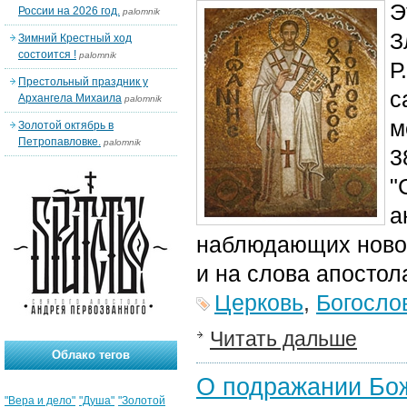
Э
России на 2026 год.
palomnik
З
Зимний Крестный ход
состоится !
palomnik
Р
Престольный праздник у
с
Архангела Михаила
palomnik
м
Золотой октябрь в
Петропавловке.
palomnik
3
"
а
наблюдающих новом
и на слова апостола
Церковь
,
Богосло
Читать дальше
Облако тегов
О подражании Бо
"Вера и дело"
"Душа"
"Золотой