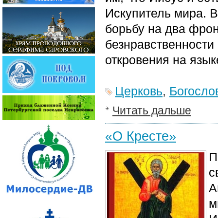
Искупитель мира. В
борьбу на два фрон
безнравственности
откровения на язы
Церковь
,
Богосло
Читать дальше
«О Кресте»
П
с
А
м