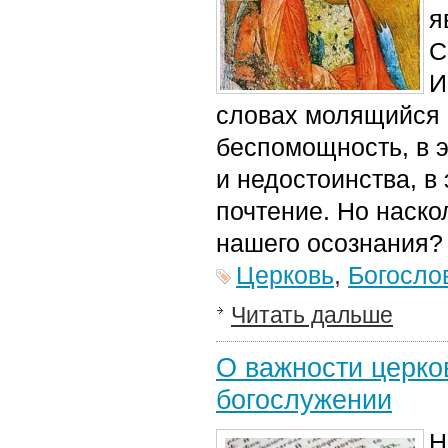
я
С
И
словах молящийся 
беспомощность, в э
и недостоинства, в
почтение. Но наско
нашего осознания?
Церковь
,
Богосло
Читать дальше
О важности церко
богослужении
Н