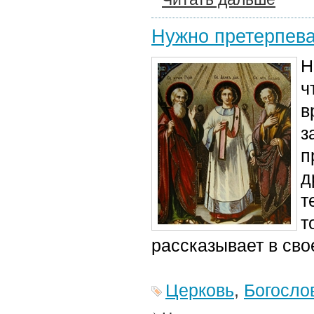
Нужно претерпеват
Н
ч
в
з
п
д
т
т
рассказывает в сво
Церковь
,
Богосло