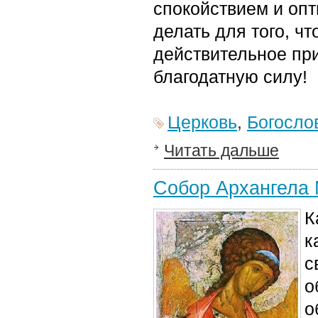
спокойствием и опт
делать для того, ч
действительное при
благодатную силу!
Церковь
,
Богосло
Читать дальше
Собор Архангела
К
к
с
о
о