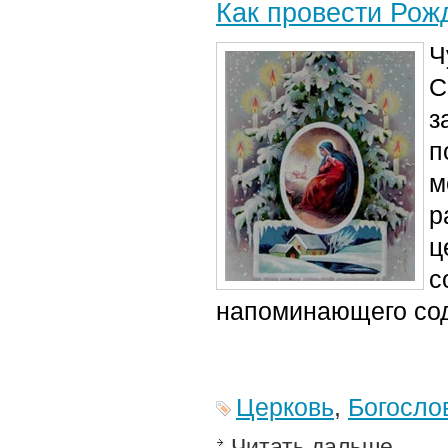
Как провести Рож
Ч
С
з
п
м
р
ц
с
напоминающего сод
Церковь
,
Богосло
Читать дальше