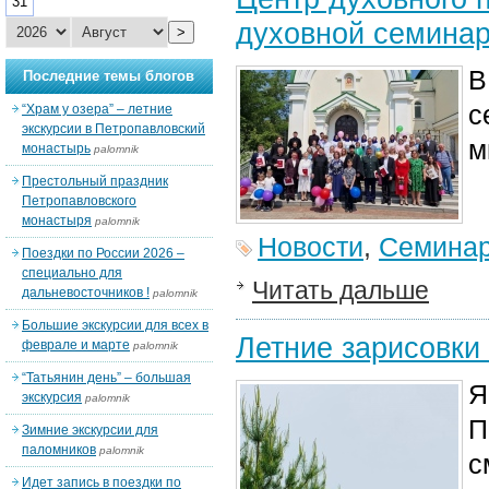
31
духовной семинар
>
В
Последние темы блогов
с
“Храм у озера” – летние
экскурсии в Петропавловский
м
монастырь
palomnik
Престольный праздник
Петропавловского
монастыря
palomnik
Новости
,
Семина
Поездки по России 2026 –
специально для
Читать дальше
дальневосточников !
palomnik
Большие экскурсии для всех в
Летние зарисовки
феврале и марте
palomnik
“Татьянин день” – большая
Я
экскурсия
palomnik
П
Зимние экскурсии для
паломников
palomnik
с
Идет запись в поездки по