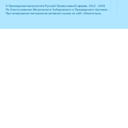
© Приамурская митрополия Русской Православной Церкви, 2012 - 2026
По благословению Митрополита Хабаровского и Приамурского Артемия.
При копировании материалов активная ссылка на сайт обязательна.