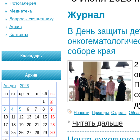
Фотогалерея
Медиатека
Журнал
Вопросы священнику
Архив
В День защиты дет
Контакты
онкогематологиче
соборе края
Календарь
о
Архив
П
Август
-
2026
с
пн
вт
ср
чт
пт
сб
вс
1
2
д
3
4
5
6
7
8
9
Новости
,
Приходы
,
Отделы
,
Образ
10
11
12
13
14
15
16
Читать дальше
17
18
19
20
21
22
23
24
25
26
27
28
29
30
Центр духовного 