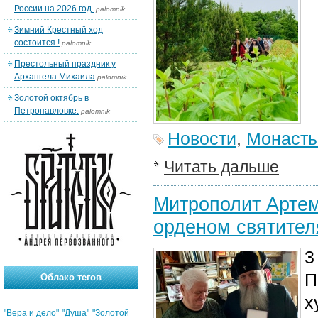
России на 2026 год.
palomnik
Зимний Крестный ход
состоится !
palomnik
Престольный праздник у
Архангела Михаила
palomnik
Золотой октябрь в
Петропавловке.
palomnik
Новости
,
Монаст
Читать дальше
Митрополит Арте
орденом святител
3
П
Облако тегов
х
"Вера и дело"
"Душа"
"Золотой