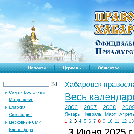
Новости
Церковь
Общество
Хабаровск правосл
Самый Восточный
Весь календар
Митрополия
2006
2007
2008
200
Епархия
Январь
Февраль
Март
Апрел
Семинария
1
2
3
4
5
6
7
8
9
10
11
12
13
Церковные СМИ
3 Июня 2025 г.
Блогосфера