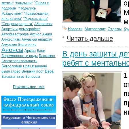
о
"Образ и
витязь"
"Ландыши"
подобие"
"Поделись
М
Рождеством"
"Православная
инициатива"
"Радость веры"
м
"Синдром радости"
Аборигены
Аборты и демография
Новости
,
Митрополит
,
Отделы
,
Ку
Автокатастрофа
Аксиос
Акция
Читать дальше
Алкоголизм
Амурская епархия
Амурское благочиние
Анонсы
Армия
Бари
В день защиты де
Беременность и роды
Благовест
ребят с ментальн
Благотворительность
Богословие
Брак
В начале
Вера
было слово
Великий пост
1
Викариатство
Вопросы
о
Показать все теги
п
п
и