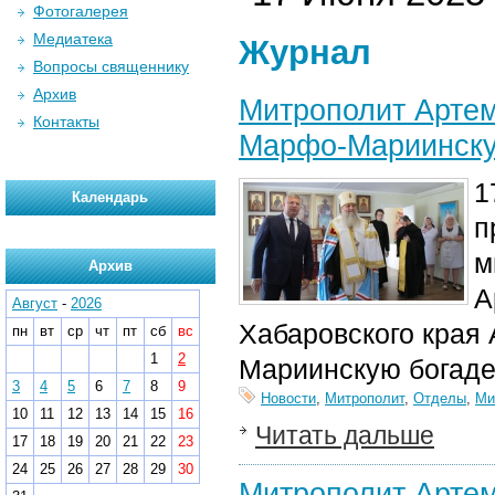
Фотогалерея
Медиатека
Журнал
Вопросы священнику
Архив
Митрополит Артем
Контакты
Марфо-Мариинску
1
Календарь
п
м
Архив
А
Август
-
2026
Хабаровского края
пн
вт
ср
чт
пт
сб
вс
1
2
Мариинскую богаде
3
4
5
6
7
8
9
Новости
,
Митрополит
,
Отделы
,
Ми
10
11
12
13
14
15
16
Читать дальше
17
18
19
20
21
22
23
24
25
26
27
28
29
30
Митрополит Артем