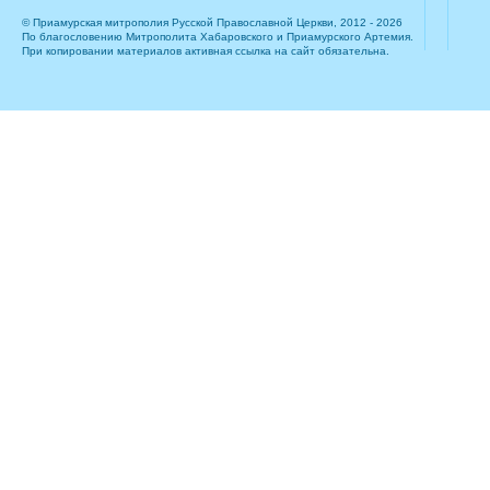
© Приамурская митрополия Русской Православной Церкви, 2012 - 2026
По благословению Митрополита Хабаровского и Приамурского Артемия.
При копировании материалов активная ссылка на сайт обязательна.