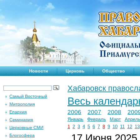
Новости
Церковь
Общество
Хабаровск правосл
Самый Восточный
Весь календар
Митрополия
2006
2007
2008
200
Епархия
Январь
Февраль
Март
Апрел
Семинария
1
2
3
4
5
6
7
8
9
10
11
12
13
Церковные СМИ
17 Июня 2025 
Блогосфера