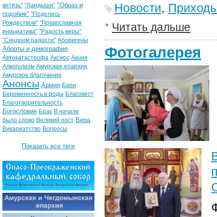
Новости
,
Приход
"Образ и
витязь"
"Ландыши"
подобие"
"Поделись
Рождеством"
"Православная
Читать дальше
инициатива"
"Радость веры"
"Синдром радости"
Аборигены
Фотогалерея
Аборты и демография
Автокатастрофа
Аксиос
Акция
Алкоголизм
Амурская епархия
Амурское благочиние
Анонсы
Армия
Бари
Беременность и роды
Благовест
Благотворительность
Богословие
Брак
В начале
Вера
было слово
Великий пост
Викариатство
Вопросы
Показать все теги