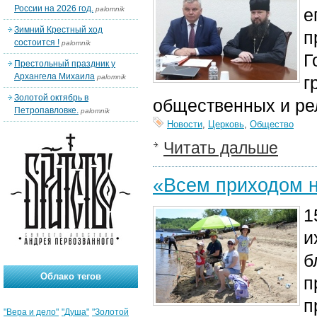
России на 2026 год.
palomnik
е
Зимний Крестный ход
п
состоится !
palomnik
Г
Престольный праздник у
Архангела Михаила
palomnik
г
Золотой октябрь в
общественных и ре
Петропавловке.
palomnik
Новости
,
Церковь
,
Общество
Читать дальше
«Всем приходом 
1
и
б
Облако тегов
п
п
"Вера и дело"
"Душа"
"Золотой