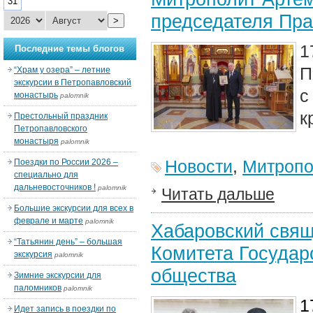
31
председателя Пра
>
1
Последние темы блогов
“Храм у озера” – летние
экскурсии в Петропавловский
с
монастырь
palomnik
к
Престольный праздник
Петропавловского
монастыря
palomnik
Новости
,
Митропо
Поездки по России 2026 –
специально для
дальневосточников !
palomnik
Читать дальше
Большие экскурсии для всех в
феврале и марте
palomnik
Хабаровский свящ
“Татьянин день” – большая
Комитета Государ
экскурсия
palomnik
общества
Зимние экскурсии для
паломников
palomnik
1
Идет запись в поездки по