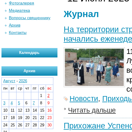
Фотогалерея
Медиатека
Журнал
Вопросы священнику
Архив
На территории ст
Контакты
начались еженед
1
Календарь
Л
в
Архив
к
Август
-
2026
с
пн
вт
ср
чт
пт
сб
вс
1
2
Новости
,
Приход
3
4
5
6
7
8
9
Читать дальше
10
11
12
13
14
15
16
17
18
19
20
21
22
23
Прихожане Успенс
24
25
26
27
28
29
30