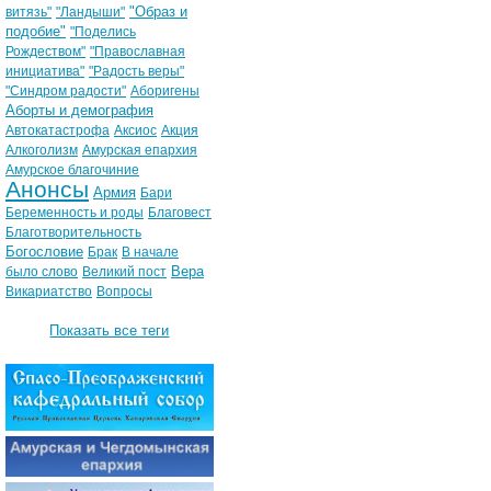
"Образ и
витязь"
"Ландыши"
подобие"
"Поделись
Рождеством"
"Православная
инициатива"
"Радость веры"
"Синдром радости"
Аборигены
Аборты и демография
Автокатастрофа
Аксиос
Акция
Алкоголизм
Амурская епархия
Амурское благочиние
Анонсы
Армия
Бари
Беременность и роды
Благовест
Благотворительность
Богословие
Брак
В начале
Вера
было слово
Великий пост
Викариатство
Вопросы
Показать все теги