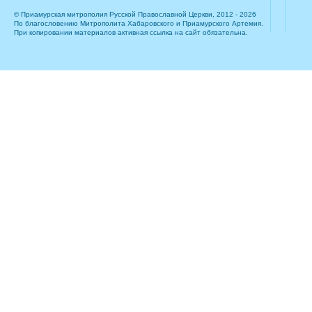
© Приамурская митрополия Русской Православной Церкви, 2012 - 2026
По благословению Митрополита Хабаровского и Приамурского Артемия.
При копировании материалов активная ссылка на сайт обязательна.