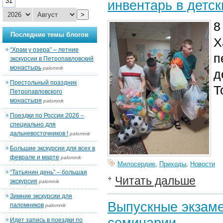
31
инвентарь в детс
>
8
Последние темы блогов
Х
“Храм у озера” – летние
п
экскурсии в Петропавловский
монастырь
palomnik
д
Престольный праздник
Т
Петропавловского
монастыря
palomnik
Поездки по России 2026 –
специально для
дальневосточников !
palomnik
Большие экскурсии для всех в
феврале и марте
palomnik
Милосердие
,
Приходы
,
Новости
“Татьянин день” – большая
Читать дальше
экскурсия
palomnik
Зимние экскурсии для
Выпускные экзаме
паломников
palomnik
семинарии
Идет запись в поездки по