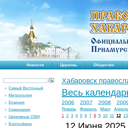
Новости
Церковь
Общество
Хабаровск правосл
Самый Восточный
Весь календар
Митрополия
2006
2007
2008
200
Епархия
Январь
Февраль
Март
Апрел
Семинария
1
2
3
4
5
6
7
8
9
10
11
12
13
Церковные СМИ
12 Июня 2025 
Блогосфера