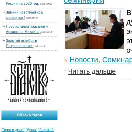
России на 2026 год.
palomnik
В
Зимний Крестный ход
состоится !
palomnik
д
Престольный праздник у
э
Архангела Михаила
palomnik
э
Золотой октябрь в
Петропавловке.
palomnik
о
Новости
,
Семина
Читать дальше
Облако тегов
"Вера и дело"
"Душа"
"Золотой