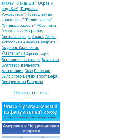
"Образ и
витязь"
"Ландыши"
подобие"
"Поделись
Рождеством"
"Православная
инициатива"
"Радость веры"
"Синдром радости"
Аборигены
Аборты и демография
Автокатастрофа
Аксиос
Акция
Алкоголизм
Амурская епархия
Амурское благочиние
Анонсы
Армия
Бари
Беременность и роды
Благовест
Благотворительность
Богословие
Брак
В начале
Вера
было слово
Великий пост
Викариатство
Вопросы
Показать все теги