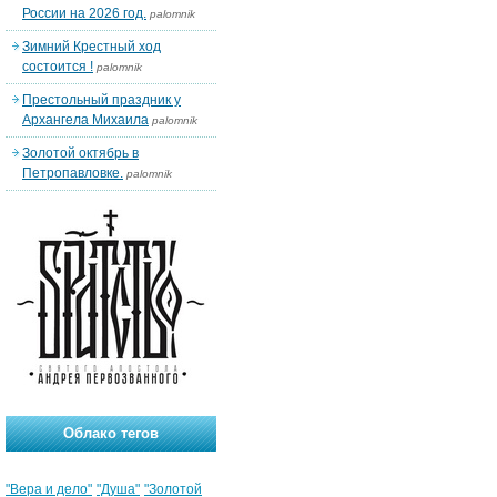
России на 2026 год.
palomnik
Зимний Крестный ход
состоится !
palomnik
Престольный праздник у
Архангела Михаила
palomnik
Золотой октябрь в
Петропавловке.
palomnik
Облако тегов
"Вера и дело"
"Душа"
"Золотой