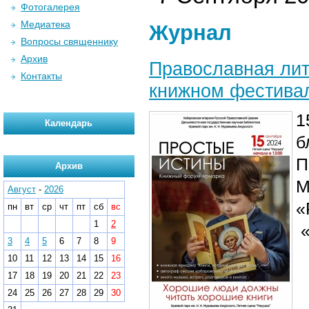
Фотогалерея
Медиатека
Журнал
Вопросы священнику
Архив
Православная лит
Контакты
книжном фестива
1
Календарь
б
П
Архив
М
Август
-
2026
«
пн
вт
ср
чт
пт
сб
вс
1
2
«
3
4
5
6
7
8
9
10
11
12
13
14
15
16
17
18
19
20
21
22
23
24
25
26
27
28
29
30