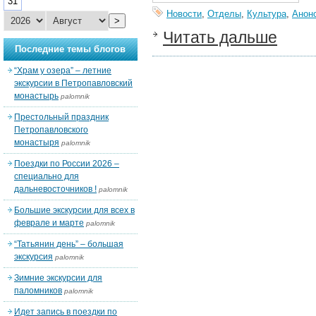
31
Новости
,
Отделы
,
Культура
,
Анон
>
Читать дальше
Последние темы блогов
“Храм у озера” – летние
экскурсии в Петропавловский
монастырь
palomnik
Престольный праздник
Петропавловского
монастыря
palomnik
Поездки по России 2026 –
специально для
дальневосточников !
palomnik
Большие экскурсии для всех в
феврале и марте
palomnik
“Татьянин день” – большая
экскурсия
palomnik
Зимние экскурсии для
паломников
palomnik
Идет запись в поездки по