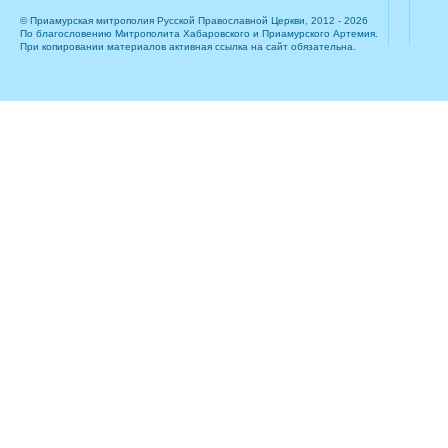
© Приамурская митрополия Русской Православной Церкви, 2012 - 2026
По благословению Митрополита Хабаровского и Приамурского Артемия.
При копировании материалов активная ссылка на сайт обязательна.