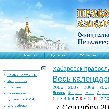
Новости
Церковь
Общество
Хабаровск правосл
Самый Восточный
Весь календар
Митрополия
2006
2007
2008
200
Епархия
Январь
Февраль
Март
Апрел
Семинария
1
2
3
4
5
6
7
8
9
10
11
12
13
Церковные СМИ
7 Сентября 202
Блогосфера