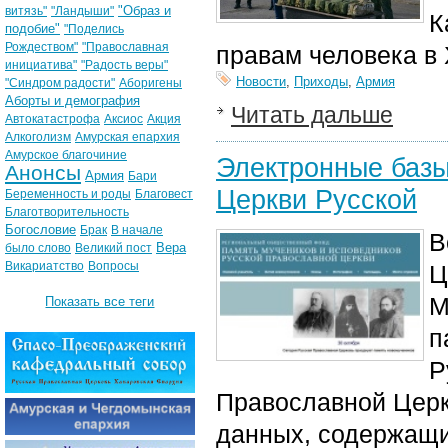
"Образ и
витязь"
"Ландыши"
К
подобие"
"Поделись
Рождеством"
"Православная
правам человека в
инициатива"
"Радость веры"
Новости
,
Приходы
,
Армия
"Синдром радости"
Аборигены
Аборты и демография
Читать дальше
Автокатастрофа
Аксиос
Акция
Алкоголизм
Амурская епархия
Амурское благочиние
Электронные базы
Анонсы
Армия
Бари
Церкви Русской
Беременность и роды
Благовест
Благотворительность
Богословие
Брак
В начале
В
Вера
было слово
Великий пост
Викариатство
Вопросы
Ц
М
Показать все теги
п
Р
Православной Церк
данных, содержащи