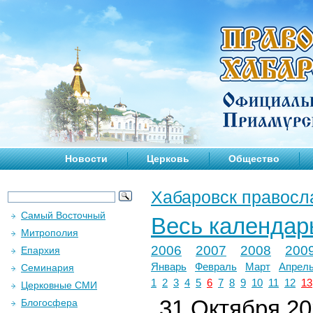
Новости
Церковь
Общество
Хабаровск правосл
Самый Восточный
Весь календар
Митрополия
2006
2007
2008
200
Епархия
Январь
Февраль
Март
Апрел
Семинария
1
2
3
4
5
6
7
8
9
10
11
12
13
Церковные СМИ
31 Октября 202
Блогосфера