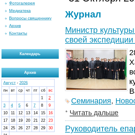
Фотогалерея
Медиатека
Журнал
Вопросы священнику
Архив
Министр культуры
Контакты
своей экспедиции
2
Календарь
Х
в
Архив
к
Август
-
2026
В
пн
вт
ср
чт
пт
сб
вс
1
2
Семинария
,
Ново
3
4
5
6
7
8
9
Читать дальше
10
11
12
13
14
15
16
17
18
19
20
21
22
23
Руководитель епа
24
25
26
27
28
29
30