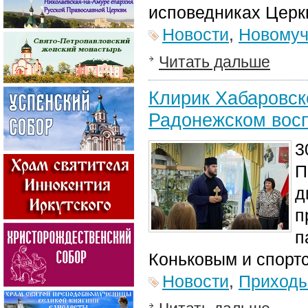
исповедниках Церк
Новости
,
Новомуч
Читать дальше
Клирик Хабаровск
Радонежском восп
3
П
д
п
п
Коньковым и спорт
Новости
,
Приход