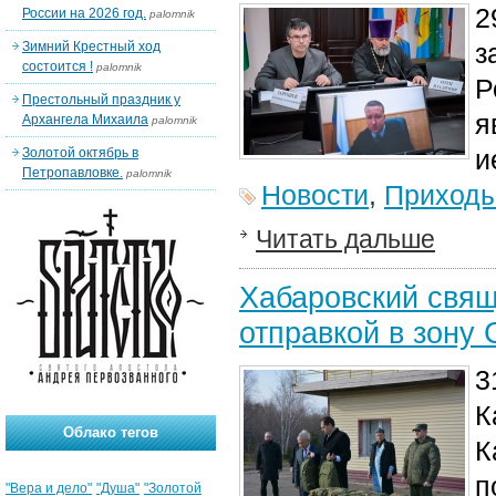
2
России на 2026 год.
palomnik
з
Зимний Крестный ход
состоится !
palomnik
Р
Престольный праздник у
я
Архангела Михаила
palomnik
и
Золотой октябрь в
Петропавловке.
palomnik
Новости
,
Приход
Читать дальше
Хабаровский свящ
отправкой в зону
3
К
Облако тегов
К
п
"Вера и дело"
"Душа"
"Золотой