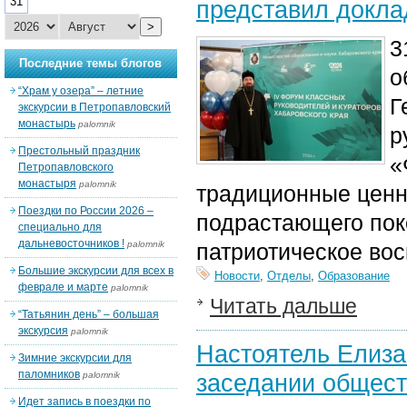
31
представил докла
>
3
Последние темы блогов
о
“Храм у озера” – летние
Г
экскурсии в Петропавловский
монастырь
palomnik
р
Престольный праздник
«
Петропавловского
монастыря
palomnik
традиционные ценн
Поездки по России 2026 –
подрастающего пок
специально для
дальневосточников !
palomnik
патриотическое вос
Большие экскурсии для всех в
Новости
,
Отделы
,
Образование
феврале и марте
palomnik
Читать дальше
“Татьянин день” – большая
экскурсия
palomnik
Настоятель Елиза
Зимние экскурсии для
паломников
заседании общест
palomnik
Идет запись в поездки по