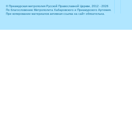
© Приамурская митрополия Русской Православной Церкви, 2012 - 2026
По благословению Митрополита Хабаровского и Приамурского Артемия.
При копировании материалов активная ссылка на сайт обязательна.