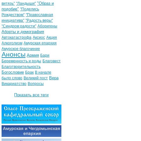
"Образ и
витязь"
"Ландыши"
подобие"
"Поделись
Рождеством"
"Православная
инициатива"
"Радость веры"
"Синдром радости"
Аборигены
Аборты и демография
Автокатастрофа
Аксиос
Акция
Алкоголизм
Амурская епархия
Амурское благочиние
Анонсы
Армия
Бари
Беременность и роды
Благовест
Благотворительность
Богословие
Брак
В начале
Вера
было слово
Великий пост
Викариатство
Вопросы
Показать все теги