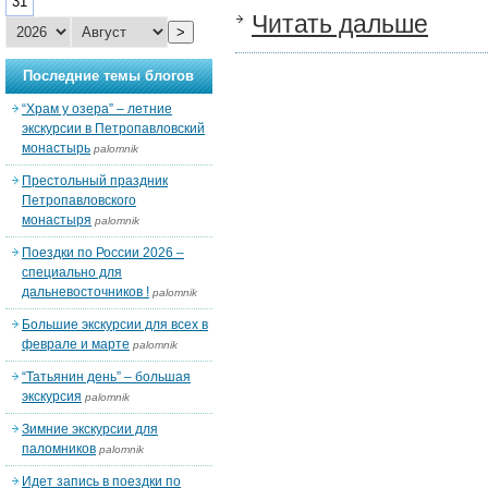
31
Читать дальше
>
Последние темы блогов
“Храм у озера” – летние
экскурсии в Петропавловский
монастырь
palomnik
Престольный праздник
Петропавловского
монастыря
palomnik
Поездки по России 2026 –
специально для
дальневосточников !
palomnik
Большие экскурсии для всех в
феврале и марте
palomnik
“Татьянин день” – большая
экскурсия
palomnik
Зимние экскурсии для
паломников
palomnik
Идет запись в поездки по