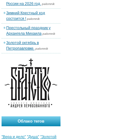
России на 2026 год.
palomnik
Зимний Крестный ход
состоится !
palomnik
Престольный праздник у
Архангела Михаила
palomnik
Золотой октябрь в
Петропавловке.
palomnik
Облако тегов
"Вера и дело"
"Душа"
"Золотой