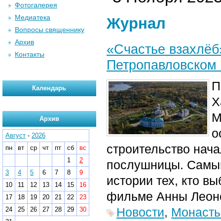
Фотогалерея
Медиатека
Журнал
Вопросы священнику
Архив
«Счастье взахлёб
Контакты
Петропавловском
П
Календарь
Х
М
Архив
о
Август
-
2026
строительство нача
пн
вт
ср
чт
пт
сб
вс
1
2
послушницы. Самый
3
4
5
6
7
8
9
истории тех, кто в
10
11
12
13
14
15
16
фильме Анны Леоно
17
18
19
20
21
22
23
Новости
,
Монаст
24
25
26
27
28
29
30