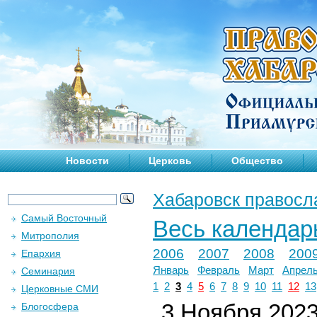
Новости
Церковь
Общество
Хабаровск правосл
Самый Восточный
Весь календар
Митрополия
2006
2007
2008
200
Епархия
Январь
Февраль
Март
Апрел
Семинария
1
2
3
4
5
6
7
8
9
10
11
12
13
Церковные СМИ
3 Ноября 2023 
Блогосфера