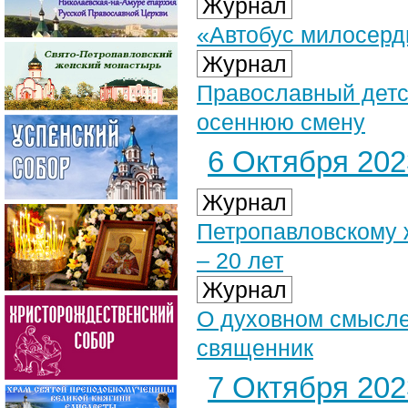
Журнал
«Автобус милосерд
Журнал
Православный детс
осеннюю смену
6 Октября 2023
Журнал
Петропавловскому 
– 20 лет
Журнал
О духовном смысле
священник
7 Октября 2023