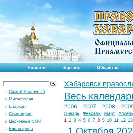
Новости
Церковь
Общество
Хабаровск правосл
Самый Восточный
Весь календар
Митрополия
2006
2007
2008
200
Епархия
Январь
Февраль
Март
Апрел
Семинария
1
2
3
4
5
6
7
8
9
10
11
12
13
Церковные СМИ
1 Октября 2023
Блогосфера