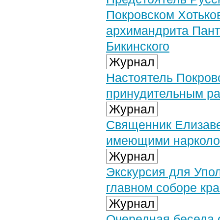
Покровском Хотько
архимандрита Пант
Бикинского
Журнал
Настоятель Покров
принудительным р
Журнал
Священник Елизаве
имеющими нарколог
Журнал
Экскурсия для Упо
главном соборе кр
Журнал
Очередная беседа 