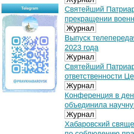
Святейший Патриар
Telegram
прекращении военн
Журнал
Выпуск телепередач
2023 года
Журнал
Святейший Патриар
ответственности Це
Журнал
Конференция в ден
объединила научну
Журнал
Хабаровский свяще
по соблюдению пра