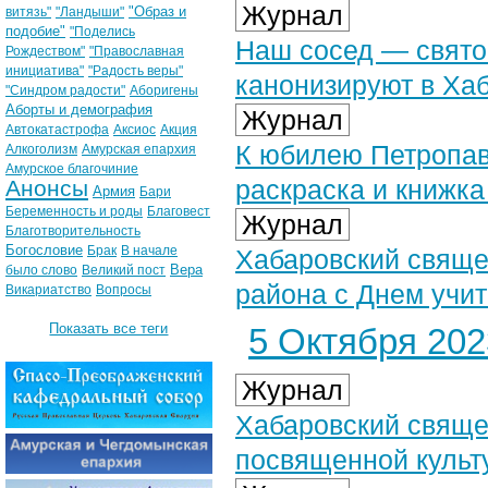
Журнал
"Образ и
витязь"
"Ландыши"
подобие"
"Поделись
Наш сосед ― свято
Рождеством"
"Православная
инициатива"
"Радость веры"
канонизируют в Ха
"Синдром радости"
Аборигены
Аборты и демография
Журнал
Автокатастрофа
Аксиос
Акция
К юбилею Петропав
Алкоголизм
Амурская епархия
Амурское благочиние
раскраска и книжка
Анонсы
Армия
Бари
Беременность и роды
Благовест
Журнал
Благотворительность
Богословие
Брак
В начале
Хабаровский свяще
Вера
было слово
Великий пост
района с Днем учи
Викариатство
Вопросы
Показать все теги
5 Октября 2023
Журнал
Хабаровский свяще
посвященной культ