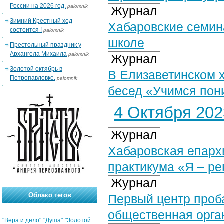
России на 2026 год.
palomnik
Журнал
Зимний Крестный ход
Хабаровские семин
состоится !
palomnik
школе
Престольный праздник у
Архангела Михаила
palomnik
Журнал
Золотой октябрь в
В Елизаветинском 
Петропавловке.
palomnik
бесед «Учимся пон
4 Октября 2023
Журнал
Хабаровская епарх
практикума «Я – р
Журнал
Облако тегов
Первый центр проб
общественная орга
"Вера и дело"
"Душа"
"Золотой