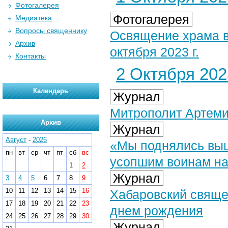
Фотогалерея
Фотогалерея
Медиатека
Вопросы священнику
Освящение храма в
Архив
октября 2023 г.
Контакты
2 Октября 2023
Календарь
Журнал
Митрополит Артеми
Архив
Журнал
Август
-
2026
«Мы поднялись выш
пн
вт
ср
чт
пт
сб
вс
усопшим воинам на
1
2
Журнал
3
4
5
6
7
8
9
10
11
12
13
14
15
16
Хабаровский свяще
17
18
19
20
21
22
23
днем рождения
24
25
26
27
28
29
30
Журнал