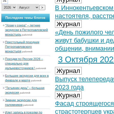
31
В Иннокентьевском
>
настоятеля, расстр
Последние темы блогов
Журнал
“Храм у озера” – летние
экскурсии в Петропавловский
«День пожилого че
монастырь
palomnik
живут бабушки и д
Престольный праздник
общении, внимании
Петропавловского
монастыря
palomnik
3 Октября 2023
Поездки по России 2026 –
специально для
дальневосточников !
palomnik
Журнал
Большие экскурсии для всех в
Выпуск телепередач
феврале и марте
palomnik
2023 года
“Татьянин день” – большая
экскурсия
palomnik
Журнал
Зимние экскурсии для
Фасад строящегося
паломников
palomnik
страстотерпцев ук
Идет запись в поездки по