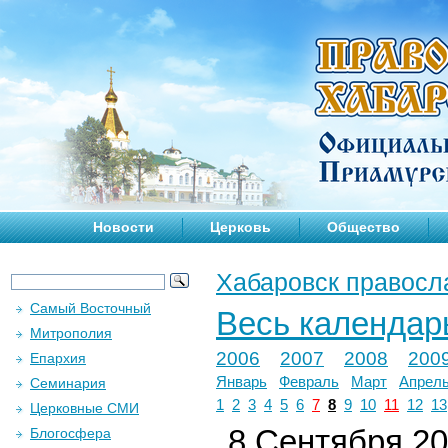
Новости
Церковь
Общество
Хабаровск правосл
Самый Восточный
Весь календар
Митрополия
2006
2007
2008
200
Епархия
Январь
Февраль
Март
Апрел
Семинария
1
2
3
4
5
6
7
8
9
10
11
12
13
Церковные СМИ
8 Сентября 202
Блогосфера