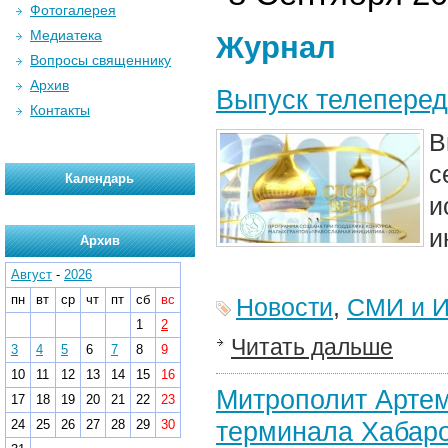
Фотогалерея
Медиатека
Журнал
Вопросы священнику
Архив
Выпуск телеперед
Контакты
В
с
Календарь
и
и
Архив
Август
-
2026
пн
вт
ср
чт
пт
сб
вс
Новости
,
СМИ и И
1
2
Читать дальше
3
4
5
6
7
8
9
10
11
12
13
14
15
16
Митрополит Артем
17
18
19
20
21
22
23
терминала Хабаро
24
25
26
27
28
29
30