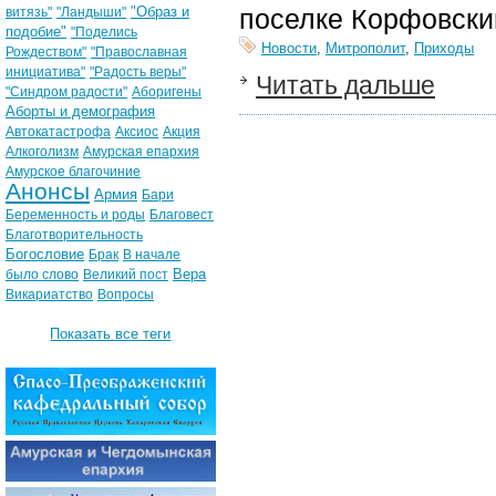
"Образ и
поселке Корфовски
витязь"
"Ландыши"
подобие"
"Поделись
Новости
,
Митрополит
,
Приходы
Рождеством"
"Православная
инициатива"
"Радость веры"
Читать дальше
"Синдром радости"
Аборигены
Аборты и демография
Автокатастрофа
Аксиос
Акция
Алкоголизм
Амурская епархия
Амурское благочиние
Анонсы
Армия
Бари
Беременность и роды
Благовест
Благотворительность
Богословие
Брак
В начале
Вера
было слово
Великий пост
Викариатство
Вопросы
Показать все теги