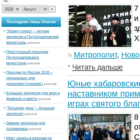
31
7
>
и
Последние темы блогов
з
“Храм у озера” – летние
Х
экскурсии в Петропавловский
монастырь
palomnik
Престольный праздник
Митрополит
,
Ново
Петропавловского
монастыря
palomnik
Читать дальше
Поездки по России 2026 –
специально для
Юные хабаровски
дальневосточников !
palomnik
наставником прим
Большие экскурсии для всех в
феврале и марте
palomnik
играх святого бла
“Татьянин день” – большая
экскурсия
palomnik
8
Зимние экскурсии для
о
паломников
palomnik
С
Идет запись в поездки по