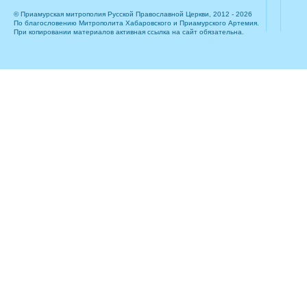
© Приамурская митрополия Русской Православной Церкви, 2012 - 2026
По благословению Митрополита Хабаровского и Приамурского Артемия.
При копировании материалов активная ссылка на сайт обязательна.