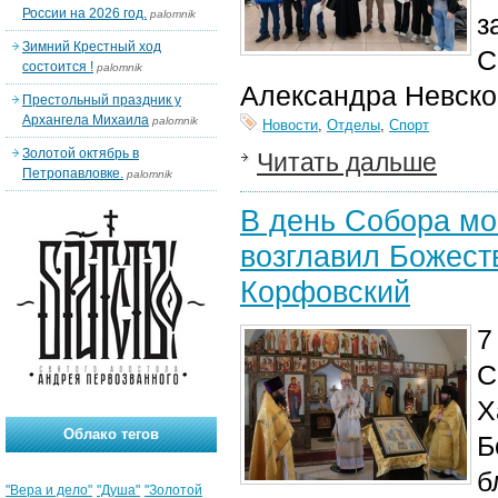
России на 2026 год.
palomnik
з
Зимний Крестный ход
С
состоится !
palomnik
Александра Невско
Престольный праздник у
Архангела Михаила
palomnik
Новости
,
Отделы
,
Спорт
Золотой октябрь в
Читать дальше
Петропавловке.
palomnik
В день Собора мо
возглавил Божест
Корфовский
7
С
Х
Облако тегов
Б
б
"Вера и дело"
"Душа"
"Золотой