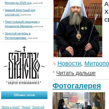
А
России на 2026 год.
palomnik
Х
Зимний Крестный ход
состоится !
palomnik
с
Престольный праздник у
Архангела Михаила
palomnik
Золотой октябрь в
Петропавловке.
palomnik
Новости
,
Митропо
Читать дальше
Фотогалерея
Облако тегов
"Вера и дело"
"Душа"
"Золотой