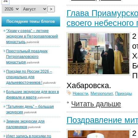
31
>
Глава Приамурско
своего небесного
Последние темы блогов
“Храм у озера” – летние
2
экскурсии в Петропавловский
монастырь
palomnik
о
Престольный праздник
Х
Петропавловского
монастыря
palomnik
Б
Поездки по России 2026 –
П
специально для
дальневосточников !
palomnik
Хабаровска.
Большие экскурсии для всех в
Новости
,
Митрополит
,
Приходы
феврале и марте
palomnik
Читать дальше
“Татьянин день” – большая
экскурсия
palomnik
Поздравление мит
Зимние экскурсии для
паломников
palomnik
2
Идет запись в поездки по