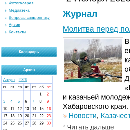
Фотогалерея
Медиатека
Журнал
Вопросы священнику
Архив
Молитва перед п
Контакты
е
Календарь
к
о
Архив
Д
Август
-
2026
«
пн
вт
ср
чт
пт
сб
вс
1
2
и казачьей молоде
3
4
5
6
7
8
9
Хабаровского края.
10
11
12
13
14
15
16
Новости
,
Казачес
17
18
19
20
21
22
23
24
25
26
27
28
29
30
Читать дальше