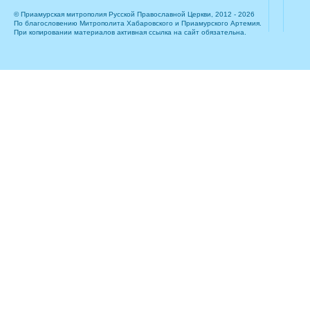
© Приамурская митрополия Русской Православной Церкви, 2012 - 2026
По благословению Митрополита Хабаровского и Приамурского Артемия.
При копировании материалов активная ссылка на сайт обязательна.