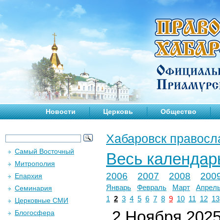
Новости
Церковь
Общество
Хабаровск правосл
Самый Восточный
Весь календар
Митрополия
2006
2007
2008
200
Епархия
Январь
Февраль
Март
Апрел
Семинария
1
2
3
4
5
6
7
8
9
10
11
12
13
Церковные СМИ
2 Ноября 2025 
Блогосфера