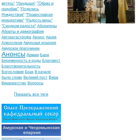
"Образ и
витязь"
"Ландыши"
подобие"
"Поделись
Рождеством"
"Православная
инициатива"
"Радость веры"
"Синдром радости"
Аборигены
Аборты и демография
Автокатастрофа
Аксиос
Акция
Алкоголизм
Амурская епархия
Амурское благочиние
Анонсы
Армия
Бари
Беременность и роды
Благовест
Благотворительность
Богословие
Брак
В начале
Вера
было слово
Великий пост
Викариатство
Вопросы
Показать все теги