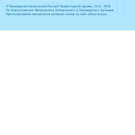
© Приамурская митрополия Русской Православной Церкви, 2012 - 2026
По благословению Митрополита Хабаровского и Приамурского Артемия.
При копировании материалов активная ссылка на сайт обязательна.