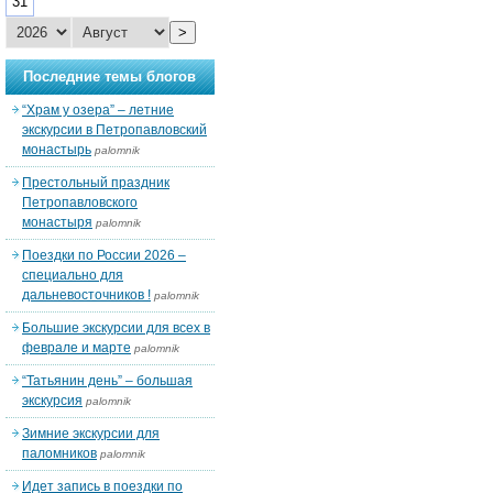
31
>
Последние темы блогов
“Храм у озера” – летние
экскурсии в Петропавловский
монастырь
palomnik
Престольный праздник
Петропавловского
монастыря
palomnik
Поездки по России 2026 –
специально для
дальневосточников !
palomnik
Большие экскурсии для всех в
феврале и марте
palomnik
“Татьянин день” – большая
экскурсия
palomnik
Зимние экскурсии для
паломников
palomnik
Идет запись в поездки по