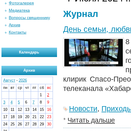
Фотогалерея
Медиатека
Журнал
Вопросы священнику
Архив
День семьи, любв
Контакты
8
с
Календарь
п
Архив
клирик Спасо-Пре
Август
-
2026
телеканала «Хабар
пн
вт
ср
чт
пт
сб
вс
1
2
3
4
5
6
7
8
9
Новости
,
Приход
10
11
12
13
14
15
16
17
18
19
20
21
22
23
Читать дальше
24
25
26
27
28
29
30