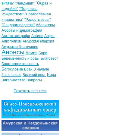
"Образ и
витязь"
"Ландыши"
подобие"
"Поделись
Рождеством"
"Православная
инициатива"
"Радость веры"
"Синдром радости"
Аборигены
Аборты и демография
Автокатастрофа
Аксиос
Акция
Алкоголизм
Амурская епархия
Амурское благочиние
Анонсы
Армия
Бари
Беременность и роды
Благовест
Благотворительность
Богословие
Брак
В начале
Вера
было слово
Великий пост
Викариатство
Вопросы
Показать все теги