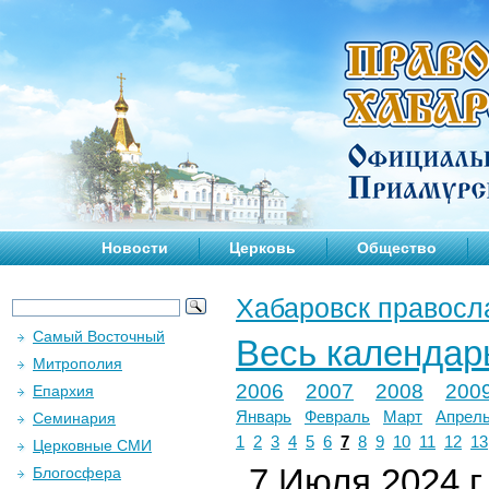
Новости
Церковь
Общество
Хабаровск правосл
Самый Восточный
Весь календар
Митрополия
2006
2007
2008
200
Епархия
Январь
Февраль
Март
Апрел
Семинария
1
2
3
4
5
6
7
8
9
10
11
12
13
Церковные СМИ
7 Июля 2024 г.
Блогосфера