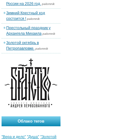
России на 2026 год.
palomnik
Зимний Крестный ход
состоится !
palomnik
Престольный праздник у
Архангела Михаила
palomnik
Золотой октябрь в
Петропавловке.
palomnik
Облако тегов
"Вера и дело"
"Душа"
"Золотой