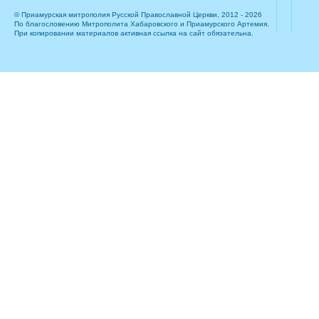
© Приамурская митрополия Русской Православной Церкви, 2012 - 2026
По благословению Митрополита Хабаровского и Приамурского Артемия.
При копировании материалов активная ссылка на сайт обязательна.