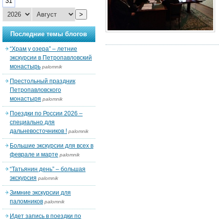
31
>
Последние темы блогов
“Храм у озера” – летние
экскурсии в Петропавловский
монастырь
palomnik
Престольный праздник
Петропавловского
монастыря
palomnik
Поездки по России 2026 –
специально для
дальневосточников !
palomnik
Большие экскурсии для всех в
феврале и марте
palomnik
“Татьянин день” – большая
экскурсия
palomnik
Зимние экскурсии для
паломников
palomnik
Идет запись в поездки по