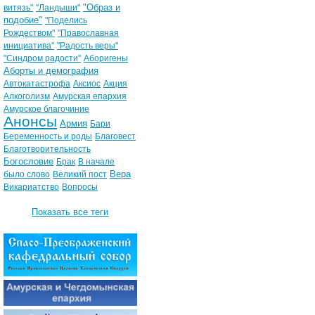
"Образ и
витязь"
"Ландыши"
подобие"
"Поделись
Рождеством"
"Православная
инициатива"
"Радость веры"
"Синдром радости"
Аборигены
Аборты и демография
Автокатастрофа
Аксиос
Акция
Алкоголизм
Амурская епархия
Амурское благочиние
Анонсы
Армия
Бари
Беременность и роды
Благовест
Благотворительность
Богословие
Брак
В начале
Вера
было слово
Великий пост
Викариатство
Вопросы
Показать все теги