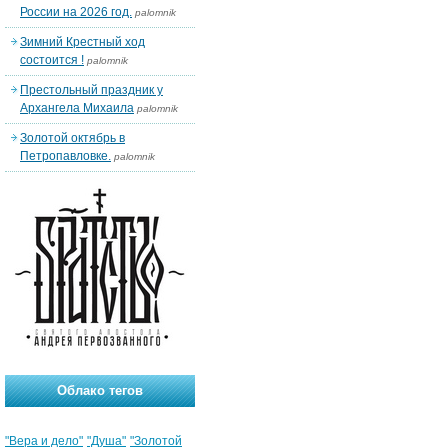
России на 2026 год.
palomnik
Зимний Крестный ход
состоится !
palomnik
Престольный праздник у
Архангела Михаила
palomnik
Золотой октябрь в
Петропавловке.
palomnik
Облако тегов
"Вера и дело"
"Душа"
"Золотой