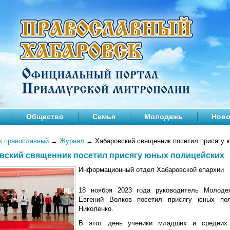
Общество
Семья
Молодежь
Ново
к православный
→
Журнал
→
Хабаровский священник посетил присягу 
вский священник посетил присягу юных полицейских
Информационный отдел Хабаровской епархии
18 ноября 2023 года руководитель Молоде
Евгений Волков посетил присягу юных по
Николенко.
В этот день ученики младших и средних 