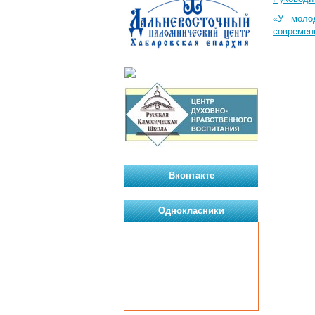
«У моло
современ
Вконтакте
Однокласники