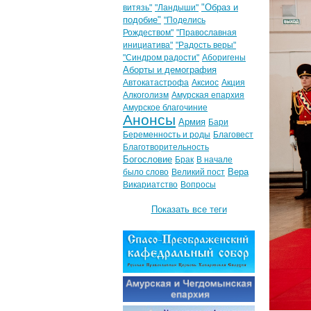
"Образ и
витязь"
"Ландыши"
подобие"
"Поделись
Рождеством"
"Православная
инициатива"
"Радость веры"
"Синдром радости"
Аборигены
Аборты и демография
Автокатастрофа
Аксиос
Акция
Алкоголизм
Амурская епархия
Амурское благочиние
Анонсы
Армия
Бари
Беременность и роды
Благовест
Благотворительность
Богословие
Брак
В начале
Вера
было слово
Великий пост
Викариатство
Вопросы
Показать все теги