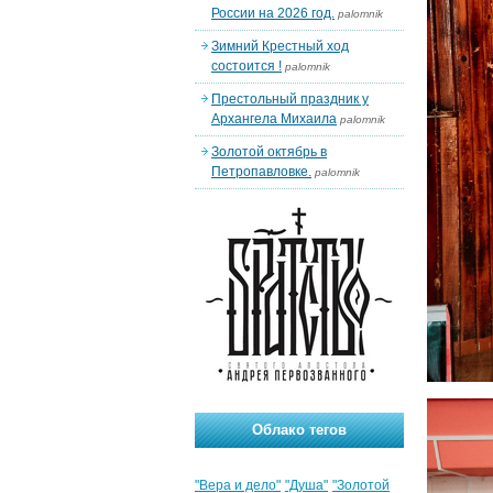
России на 2026 год.
palomnik
Зимний Крестный ход
состоится !
palomnik
Престольный праздник у
Архангела Михаила
palomnik
Золотой октябрь в
Петропавловке.
palomnik
Облако тегов
"Вера и дело"
"Душа"
"Золотой