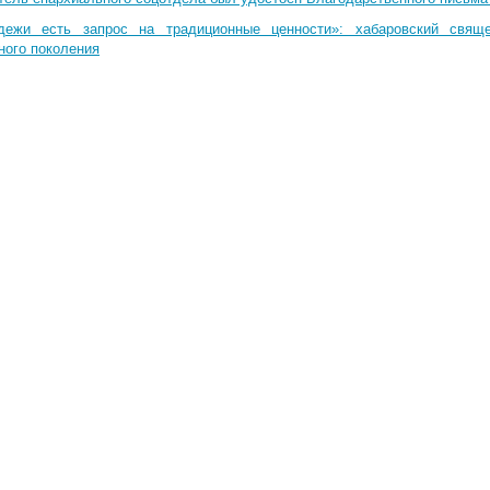
дежи есть запрос на традиционные ценности»: хабаровский свящ
ного поколения