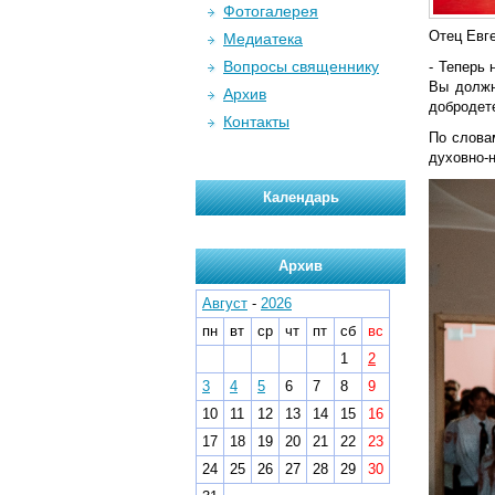
Фотогалерея
Отец Евг
Медиатека
Вопросы священнику
- Теперь 
Вы должн
Архив
добродете
Контакты
По слова
духовно-
Календарь
Архив
Август
-
2026
пн
вт
ср
чт
пт
сб
вс
1
2
3
4
5
6
7
8
9
10
11
12
13
14
15
16
17
18
19
20
21
22
23
24
25
26
27
28
29
30