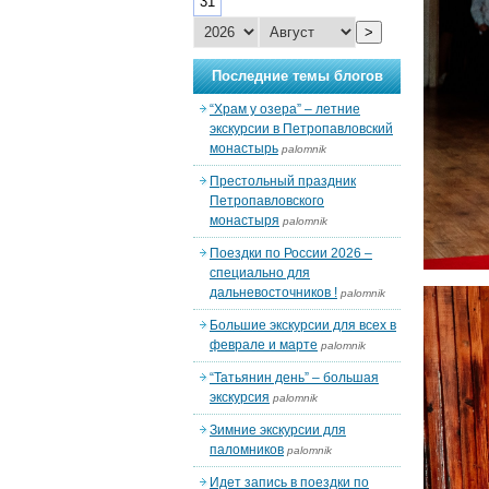
31
>
Последние темы блогов
“Храм у озера” – летние
экскурсии в Петропавловский
монастырь
palomnik
Престольный праздник
Петропавловского
монастыря
palomnik
Поездки по России 2026 –
специально для
дальневосточников !
palomnik
Большие экскурсии для всех в
феврале и марте
palomnik
“Татьянин день” – большая
экскурсия
palomnik
Зимние экскурсии для
паломников
palomnik
Идет запись в поездки по