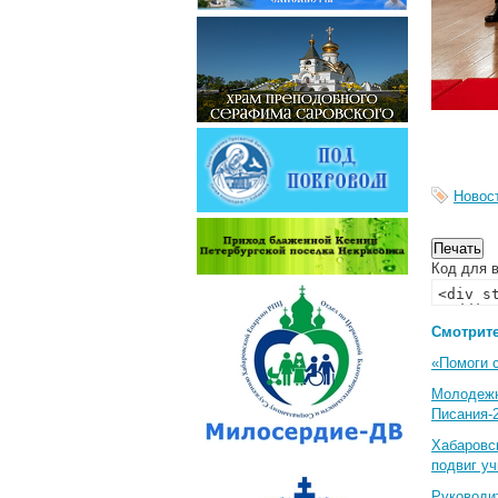
Новос
Код для в
Смотрите
«Помоги 
Молодеж
Писания-
Хабаровс
подвиг у
Руководи