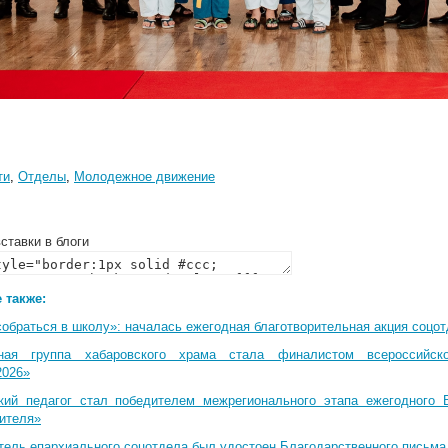
ти
,
Отделы
,
Молодежное движение
ставки в блоги
 также:
собраться в школу»: началась ежегодная благотворительная акция соцо
ная группа хабаровского храма стала финалистом всероссийско
2026»
кий педагог стал победителем межрегионального этапа ежегодного 
чителя»
тель епархиального соцотдела был удостоен Благодарственного письма