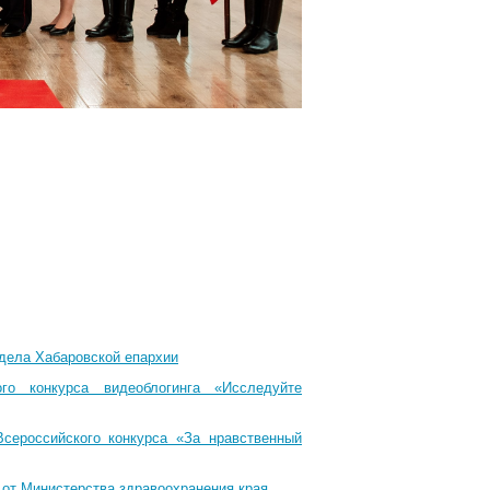
тдела Хабаровской епархии
го конкурса видеоблогинга «Исследуйте
Всероссийского конкурса «За нравственный
 от Министерства здравоохранения края