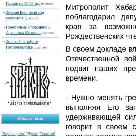
России на 2026 год.
palomnik
Митрополит Хаба
Зимний Крестный ход
поблагодарил деп
состоится !
palomnik
края за возможн
Престольный праздник у
Архангела Михаила
palomnik
Рождественских чт
Золотой октябрь в
В своем докладе вл
Петропавловке.
palomnik
Отечественной во
подвиг наших пр
времени.
- Нужно менять гр
выполняя Его за
удерживающей сил
Облако тегов
говорит в своем с
"Вера и дело"
"Душа"
"Золотой