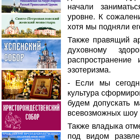
начали занимать
уровне. К сожален
хотя мы подняли ег
Также правящий ар
духовному здоро
распространение 
эзотеризма.
- Если мы сегодн
культура сформиро
будем допускать м
всевозможных шоу и
Также владыка отме
под видом развле