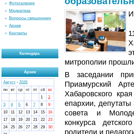
образовательн
Фотогалерея
Медиатека
И
Вопросы священнику
Архив
1
Контакты
Х
э
Календарь
митрополии прошли
Архив
В заседании при
Август
-
2026
Приамурский Арт
пн
вт
ср
чт
пт
сб
вс
Хабаровского кра
1
2
епархии, депутаты
3
4
5
6
7
8
9
совета и Молоде
10
11
12
13
14
15
16
17
18
19
20
21
22
23
конкурса детског
24
25
26
27
28
29
30
родители и педагог