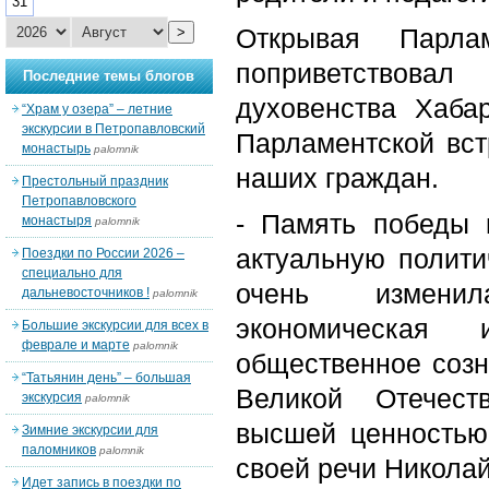
31
Открывая Парла
>
поприветствовал
Последние темы блогов
духовенства Хаба
“Храм у озера” – летние
экскурсии в Петропавловский
Парламентской вст
монастырь
palomnik
наших граждан.
Престольный праздник
Петропавловского
- Память победы 
монастыря
palomnik
актуальную полити
Поездки по России 2026 –
специально для
очень изменил
дальневосточников !
palomnik
экономическая 
Большие экскурсии для всех в
феврале и марте
palomnik
общественное созн
“Татьянин день” – большая
Великой Отечест
экскурсия
palomnik
высшей ценностью
Зимние экскурсии для
паломников
palomnik
своей речи Никола
Идет запись в поездки по