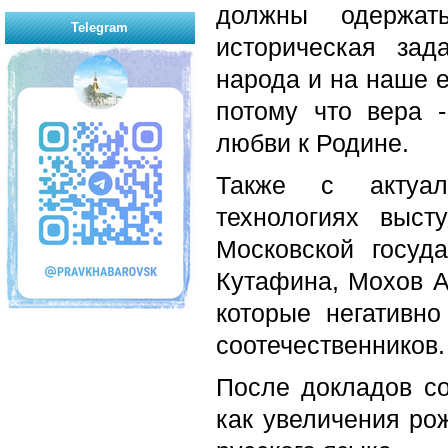
должны одержат
Telegram
историческая зад
народа и на наше е
потому что вера -
любви к Родине.
Также с актуал
технологиях выст
Московской госуд
Кутафина, Мохов А
которые негативн
соотечественников.
После докладов со
как увеличения ро