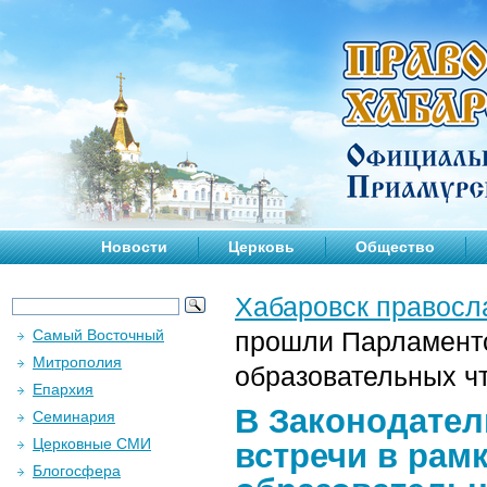
Новости
Церковь
Общество
Хабаровск правосл
Самый Восточный
прошли Парламентс
Митрополия
образовательных ч
Епархия
В Законодате
Семинария
Церковные СМИ
встречи в рам
Блогосфера