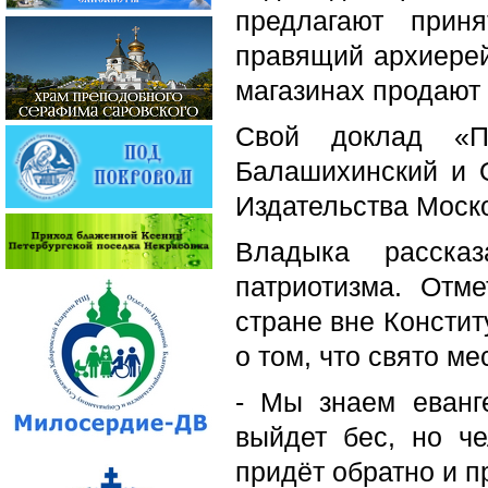
предлагают прин
правящий архиерей 
магазинах продают
Свой доклад «П
Балашихинский и О
Издательства Моск
Владыка расска
патриотизма. Отм
стране вне Констит
о том, что свято ме
- Мы знаем еванг
выйдет бес, но че
придёт обратно и п