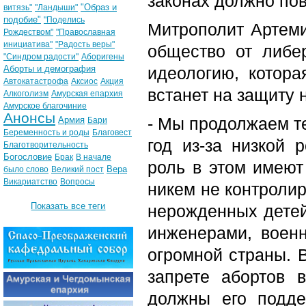
законах должно пов
"Образ и
витязь"
"Ландыши"
подобие"
"Поделись
Митрополит Артеми
Рождеством"
"Православная
инициатива"
"Радость веры"
общество от либе
"Синдром радости"
Аборигены
Аборты и демография
идеологию, котор
Автокатастрофа
Аксиос
Акция
встанет на защиту
Алкоголизм
Амурская епархия
Амурское благочиние
Анонсы
- Мы продолжаем те
Армия
Бари
Беременность и роды
Благовест
год из-за низкой
Благотворительность
Богословие
Брак
В начале
роль в этом имеют
Вера
было слово
Великий пост
Викариатство
Вопросы
никем не контроли
Показать все теги
нерожденных детей
инженерами, воен
огромной страны. 
запрете абортов 
должны его подде