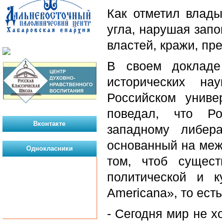
Как отметил влады
угла, нарушая запо
властей, кражи, пр
В своем докладе
исторических на
Российском унив
поведал, что Ро
Вконтакте
западному либер
основанный на меж
Однокласники
том, чтоб сущес
политической и 
Americana», то ест
- Сегодня мир не х