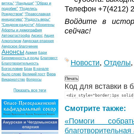
"Образ и
витязь"
"Ландыши"
Телефон +7(4212) 2
подобие"
"Поделись
Рождеством"
"Православная
Войдите в истор
инициатива"
"Радость веры"
"Синдром радости"
Аборигены
сейчас!
Аборты и демография
Автокатастрофа
Аксиос
Акция
Алкоголизм
Амурская епархия
Амурское благочиние
Анонсы
Армия
Бари
Беременность и роды
Благовест
Новости
,
Отделы
Благотворительность
Богословие
Брак
В начале
Вера
было слово
Великий пост
Викариатство
Вопросы
Код для вставки в 
Показать все теги
Смотрите также:
«Помоги собра
благотворительная