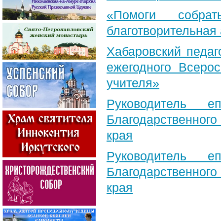
«Помоги собра
благотворительная
Хабаровский педаг
ежегодного Всерос
учителя»
Руководитель е
Благодарственног
края
Руководитель е
Благодарственног
края