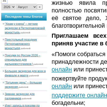
31
жизнью явила п
>
полностью посвяти
её святое дело, 
Последние темы блогов
“Храм у озера” – летние
благотворительной
экскурсии в Петропавловский
монастырь
palomnik
Приглашаем все
Престольный праздник
приняв участие в
Петропавловского
монастыря
palomnik
«Помоги собраться
Поездки по России 2026 –
специально для
принадлежности де
дальневосточников !
palomnik
онлайн
или принест
Большие экскурсии для всех в
феврале и марте
palomnik
пожертвуйте прод
“Татьянин день” – большая
онлайн
или принест
экскурсия
palomnik
поддержите онлай
Зимние экскурсии для
паломников
palomnik
богадельни;
Идет запись в поездки по