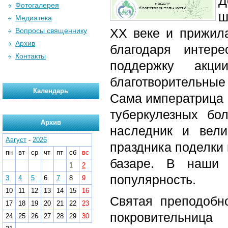
Д
Фотогалерея
ш
Медиатека
ХХ веке и прижила
Вопросы священнику
Архив
благодаря интер
Контакты
поддержку акц
благотворительны
Календарь
Сама императрица 
туберкулезных бо
Архив
наследник и вели
Август
-
2026
праздника поделки 
пн
вт
ср
чт
пт
сб
вс
базаре. В наши 
1
2
популярность.
3
4
5
6
7
8
9
10
11
12
13
14
15
16
Святая преподобн
17
18
19
20
21
22
23
покровительница
24
25
26
27
28
29
30