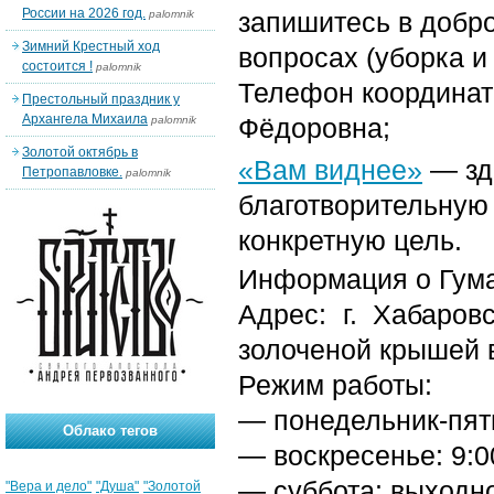
России на 2026 год.
запишитесь в добр
palomnik
Зимний Крестный ход
вопросах (уборка и
состоится !
palomnik
Телефон координат
Престольный праздник у
Архангела Михаила
Фёдоровна;
palomnik
Золотой октябрь в
«Вам виднее»
— зд
Петропавловке.
palomnik
благотворительную 
конкретную цель.
Информация о Гума
Адрес: г. Хабаров
золоченой крышей в
Режим работы:
— понедельник-пятн
Облако тегов
— воскресенье: 9:0
— суббота: выходн
"Вера и дело"
"Душа"
"Золотой