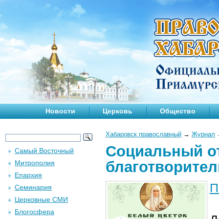
Новости
Церковь
Общество
Хабаровск православный
→
Журнал
Социальный от
Самый Восточный
благотворите
Митрополия
Епархия
П
Семинария
Церковные СМИ
Блогосфера