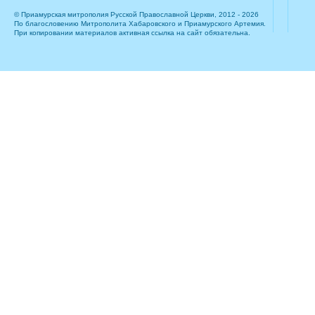
© Приамурская митрополия Русской Православной Церкви, 2012 - 2026
По благословению Митрополита Хабаровского и Приамурского Артемия.
При копировании материалов активная ссылка на сайт обязательна.